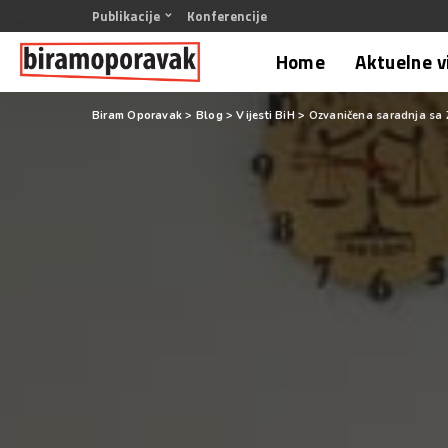
Publikacije
Konferencije
Home
Aktuelne v
Biram Oporavak
>
Blog
>
Vijesti BiH
>
Ozvaničena saradnja sa Z