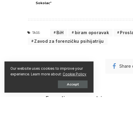
Sokolac“
BiH
biram oporavak
Prosl
TAGS:
Zavod za forenzičku psihijatriju
0
Share
DIJELJENJA
Our website uses cookies to improve your
experience. Learn more about:
Cookie Policy
Accept
PRETHODNI
Formalizovana saradnja sa
Kantonalnim centrom za socijalni
rad- Sarajevo