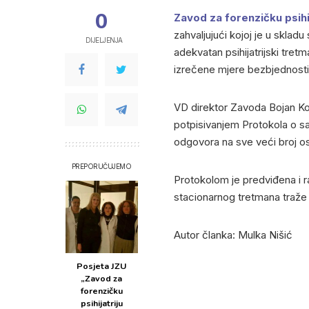
0
Zavod za forenzičku psihi
zahvaljujući kojoj je u skla
DIJELJENJA
adekvatan psihijatrijski tret
izrečene mjere bezbjednosti
VD direktor Zavoda Bojan K
potpisivanjem Protokola o sar
odgovora na sve veći broj os
PREPORUČUJEMO
Protokolom je predviđena i 
stacionarnog tretmana traže 
Autor članka: Mulka Nišić
Posjeta JZU
„Zavod za
forenzičku
psihijatriju