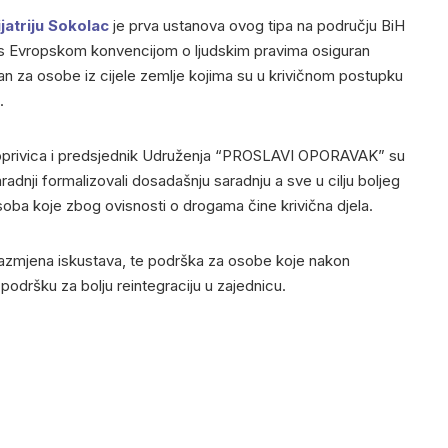
jatriju Sokolac
je prva ustanova ovog tipa na području BiH
du s Evropskom konvencijom o ljudskim pravima
osiguran
man za osobe iz cijele zemlje kojima su u krivičnom postupku
.
oprivica i predsjednik Udruženja “PROSLAVI OPORAVAK” su
adnji formalizovali dosadašnju saradnju a sve u cilju boljeg
oba koje zbog ovisnosti o drogama čine krivična djela.
razmjena iskustava, te podrška za osobe koje nakon
podršku za bolju reintegraciju u zajednicu.