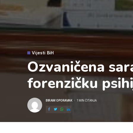
Vijesti BiH
Ozvaničena sar
forenzičku psihi
BIRAM OPORAVAK
1 MIN ČITANJA
POSTED
BY