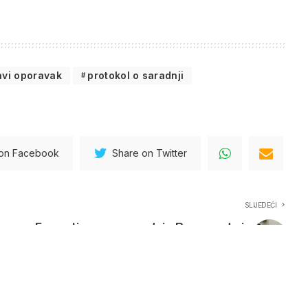
avi oporavak
protokol o saradnji
 on Facebook
Share on Twitter
SLIJEDEĆI
Formalizovana saradnja Preporoda i
NVO Defendologija