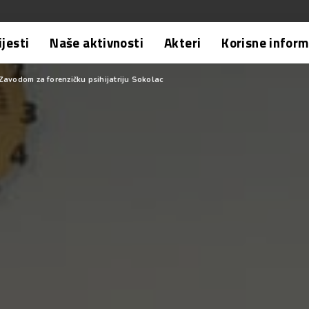
ijesti
Naše aktivnosti
Akteri
Korisne inform
avodom za forenzičku psihijatriju Sokolac