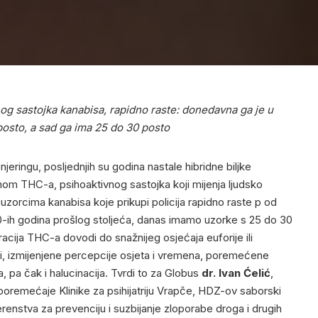
og sastojka kanabisa, rapidno raste: donedavna ga je u
osto, a sad ga ima 25 do 30 posto
jeringu, posljednjih su godina nastale hibridne biljke
nom THC-a, psihoaktivnog sastojka koji mijenja ljudsko
uzorcima kanabisa koje prikupi policija rapidno raste p od
ih godina prošlog stoljeća, danas imamo uzorke s 25 do 30
ija THC-a dovodi do snažnijeg osjećaja euforije ili
sti, izmijenjene percepcije osjeta i vremena, poremećene
, pa čak i halucinacija. Tvrdi to za Globus
dr. Ivan Ćelić
,
oremećaje Klinike za psihijatriju Vrapče, HDZ-ov saborski
renstva za prevenciju i suzbijanje zloporabe droga i drugih