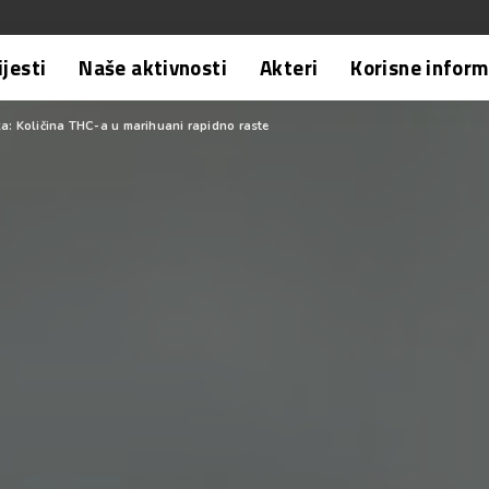
ijesti
Naše aktivnosti
Akteri
Korisne inform
a: Količina THC-a u marihuani rapidno raste