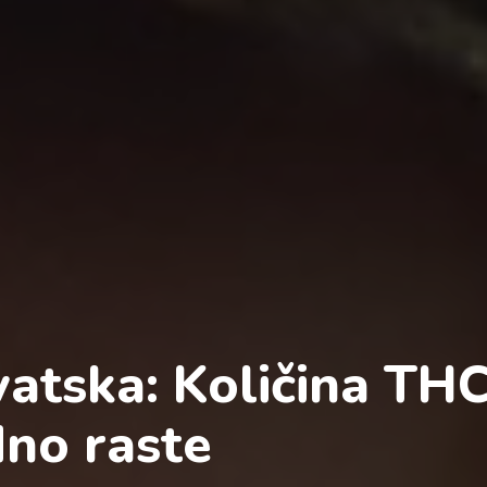
atska: Količina THC
dno raste