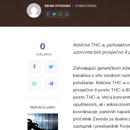
BIRAM OPORAVAK
10 MIN ČITANJA
POSTED
BY
0
Količina THC-a, psihoaktivn
uzorcima bilo prosječno 4 p
DIJELJENJA
Zahvaljujući genetičkom inžen
kanabisa s vrlo visokom razi
ponašanje. Količina THC-a u 
prosječno 4 posto THC-a 80-
posto THC-a. Veća koncentrac
opuštenosti, ali i anksiozno
PREPORUČUJEMO
koordinacije, paničnih napada
pročelnik Zavoda za dualne p
zastupnik i predsjednik Povje