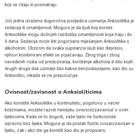
koji se čitaju ili posmatraju.
Još jedna izražena dugoročna posljedica uzimanja Anksiolitika je
sedacija ili omamljenost. Moguće je da ljudi koji koriste
Anksiolitike mogu doživjeti razdoblja omamljenosti koja traju i do
4 dana. Sedacija može biti pogoršana miješanjem Anksiolitika s
alkoholom. Obzirom da svaka supstanca služi kao depresiv,
njihovi kombinirani efekti se pojačavaju. Zbog toga i zbog
navedenih rizika od predoziranja, korištenje alkohola ili bilo kojih
drugih droga dok uzimate bilo kakve benzodiazepine, kao što su
Anksiolitci, nikada se ne preporučuje.
Ovisnost/zavisnost o Anksioliticima
Ako koristite Anksiolitike u kontinuitetu, pogotovo u većim
količinama, možete razviti hemijsku ovisnost/zavisnost o ovim
lijekovima. Kada se to dogodi, vaše tijelo ne funkcioniše
ispravno bez lijeka. Moguće je da postati fizički ovisan/zavisan o
lijeku, čak i ako ste ga koristili kao što je propisano.