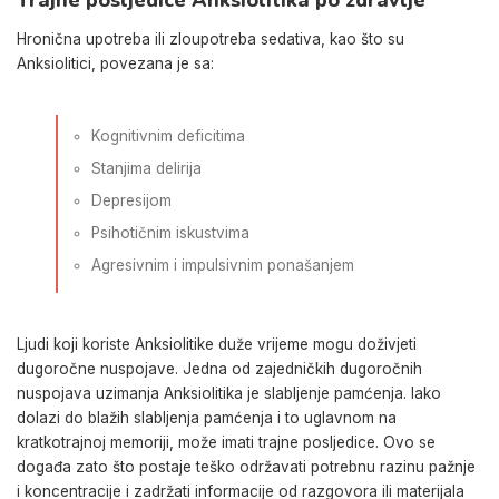
Trajne posljedice Anksiolitika po zdravlje
Hronična upotreba ili zloupotreba sedativa, kao što su
Anksiolitici, povezana je sa:
Kognitivnim deficitima
Stanjima delirija
Depresijom
Psihotičnim iskustvima
Agresivnim i impulsivnim ponašanjem
Ljudi koji koriste Anksiolitike duže vrijeme mogu doživjeti
dugoročne nuspojave. Jedna od zajedničkih dugoročnih
nuspojava uzimanja Anksiolitika je slabljenje pamćenja. Iako
dolazi do blažih slabljenja pamćenja i to uglavnom na
kratkotrajnoj memoriji, može imati trajne posljedice. Ovo se
događa zato što postaje teško održavati potrebnu razinu pažnje
i koncentracije i zadržati informacije od razgovora ili materijala