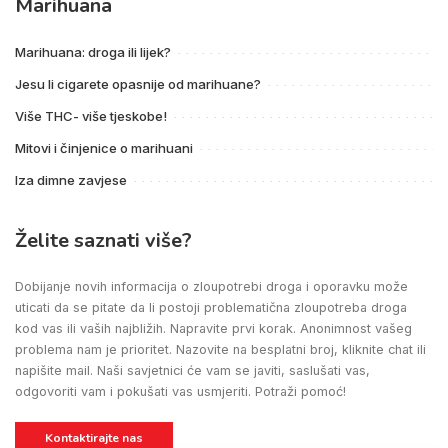
Marihuana
Marihuana: droga ili lijek?
Jesu li cigarete opasnije od marihuane?
Više THC- više tjeskobe!
Mitovi i činjenice o marihuani
Iza dimne zavjese
Želite saznati više?
Dobijanje novih informacija o zloupotrebi droga i oporavku može
uticati da se pitate da li postoji problematična zloupotreba droga
kod vas ili vaših najbližih. Napravite prvi korak. Anonimnost vašeg
problema nam je prioritet. Nazovite na besplatni broj, kliknite chat ili
napišite mail. Naši savjetnici će vam se javiti, saslušati vas,
odgovoriti vam i pokušati vas usmjeriti. Potraži pomoć!
Kontaktirajte nas