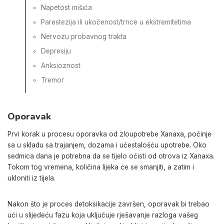
Napetost mišića
Parestezija ili ukočenost/trnce u ekstremitetima
Nervozu probavnog trakta
Depresiju
Anksioznost
Tremor
Oporavak
Prvi korak u procesu oporavka od zloupotrebe Xanaxa, počinje
sa u skladu sa trajanjem, dozama i učestalošću upotrebe. Oko
sedmica dana je potrebna da se tijelo očisti od otrova iz Xanaxa.
Tokom tog vremena, količina lijeka će se smanjiti, a zatim i
ukloniti iz tijela.
Nakon što je proces detoksikacije završen, oporavak bi trebao
ući u slijedeću fazu koja uključuje rješavanje razloga vašeg