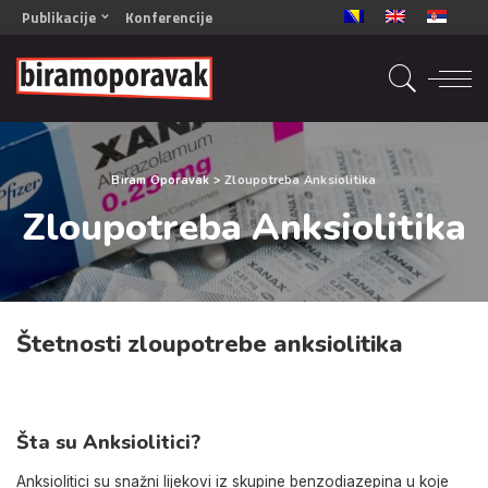
Publikacije
Konferencije
OPORAVAK- Naš zajednički cilj BiH/CG
OPORAVAK- Naš zajednički cilj SRB
RECOVERY- Our common goal ENG
OPORAVAK- Naš zajednički cilj 2
Biram Oporavak
>
Zloupotreba Anksiolitika
Mala knjiga vještina
Zloupotreba Anksiolitika
Šta ne raditi
Radna sveska za oporavak
Štetnosti zloupotrebe anksiolitika
Šta su Anksiolitici?
Anksiolitici su snažni lijekovi iz skupine benzodiazepina u koje