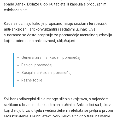
spada Xanax. Dolaze u obliku tableta ili kapsula s produženim
oslobađanjem.
Kada se uzimaju kako je propisano, imaju snažan i terapeutski
anti-anksiozni, antikonvulzantni i sedativni učinak. Ove
supstance se često propisuje za poremećaje mentalnog zdravlja
koji se odnose na anksioznost, uključujući:
Generalizirani anksiozni poremećaj
Panični poremećaj
Socijalni anksiozni poremećaj
Razne fobije
Svi benzodiazepini dijele mnogo sličnih svojstava, s najvećom
razlikom u brzini nastanka i trajanja učinka. Anksiolitici su lijekovi
koji djeluju brzo u tijelu i većina željenih efekata se javlja u prvom
satu korištenja. Ukupni efekti ovih lijekova tipično traju najmanje