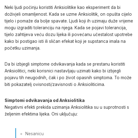
Neki ljudi počinju koristiti Anksiolitike kao eksperiment da bi
doživjeli omamljenost. Kada se uzme Anksiolitik, on opušta cijelo
tijelo i pomaže da bolje spavate. Ljudi koji ih uzimaju duže vrijeme
mogu izgraditi toleranciju na njega. Kada se pojavi tolerancija,
tijelo zahtijeva veću dozu lijeka ili povećanu učestalost upotrebe
kako bi postigao isti ili sličan efekat koji je supstanca imala na
početku uzimanja.
Da bi izbjegli simptome odvikavanja kada se prestanu koristiti
Anksiolitici, neki korisnici nastavljaju uzimati kako bi izbjegli
pojavu tih neugodnih, čak i po život opasnih simptoma. To može
biti pokazatelj ovisnosti/zavisnosti o Anksioliticima.
Simptomi odvikavanja od Anksiolitika
Negativni efekti prekida uzimanja Anksiolitika su u suprotnosti s
željenim efektima lijeka. Oni uključuju:
Nesanicu