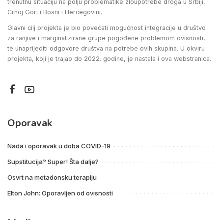
trenutnu situaciju na polju problematike zloupotrebe droga u Srbiji,
Crnoj Gori i Bosni i Hercegovini.
Glavni cilj projekta je bio povećati mogućnost integracije u društvo
za ranjive i marginalizirane grupe pogođene problemom ovisnosti,
te unaprijediti odgovore društva na potrebe ovih skupina. U okviru
projekta, koji je trajao do 2022. godine, je nastala i ova webstranica.
Oporavak
Nada i oporavak u doba COVID-19
Supstitucija? Super! Šta dalje?
Osvrt na metadonsku terapiju
Elton John: Oporavljen od ovisnosti