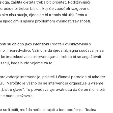
zloga, zaštita djeteta treba biti prioritet. Podržavajući
i porodice bi trebali biti oni koji će započeti razgovor o
ko nisu starija, djeca ne bi trebala biti uključena u
 njegovim ili njenim problemom ovisnosti/zavisnosti.
ti su obično jako intenzivni i roditelji ovisni/zavisni o
o i nepredvidivo. Važno je da djeca izbjegnu součavanje sa
ko ima iskustva sa intervencijama, trebao bi se angažovati
zaciji, kada bude vrijeme za to.
rovođenje intervencije, prijatelji i članovi porodice bi također
vuju. Naročito je važno da se intervencija organizuje u vrijeme
ili „bistre glave“. To povećava vjerovatnoću da će on ili ona biti
a se bude izražavala.
e se liječiti, možda neće istrajati u tom obećanju. Realna