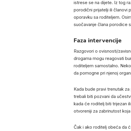
istrese se na dijete. Iz tog ra
porodični prijatelji ili članov
oporavku sa roditeljem. Osim a
suočavanje člana porodice sa
Faza intervencije
Razgovori o ovisnosti/zavisnos
drogama mogu reagovati burn
roditeljem samostalno. Neko 
da pomogne pri njenoj organi
Kada bude pravi trenutak za p
trebali biti pozvani da učest
kada će roditelj biti trijezan 
otvoreniji za zabrinutost koj
Čak i ako roditelj obeća da ć