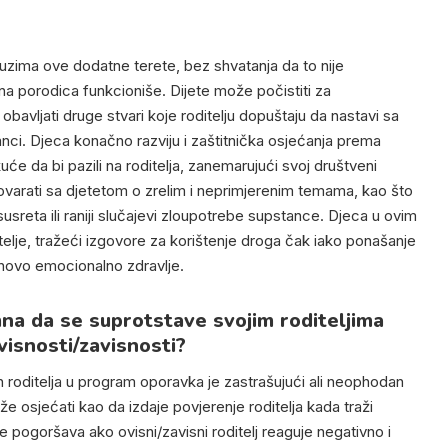
euzima ove dodatne terete, bez shvatanja da to nije
na porodica funkcioniše. Dijete može počistiti za
 obavljati druge stvari koje roditelju dopuštaju da nastavi sa
ci. Djeca konačno razviju i zaštitnička osjećanja prema
uće da bi pazili na roditelja, zanemarujući svoj društveni
zgovarati sa djetetom o zrelim i neprimjerenim temama, kao što
usreta ili raniji slučajevi zloupotrebe supstance. Djeca u ovim
telje, tražeći izgovore za korištenje droga čak iako ponašanje
jihovo emocionalno zdravlje.
na da se suprotstave svojim roditeljima
visnosti/zavisnosti?
ih roditelja u program oporavka je zastrašujući ali neophodan
e osjećati kao da izdaje povjerenje roditelja kada traži
pogoršava ako ovisni/zavisni roditelj reaguje negativno i