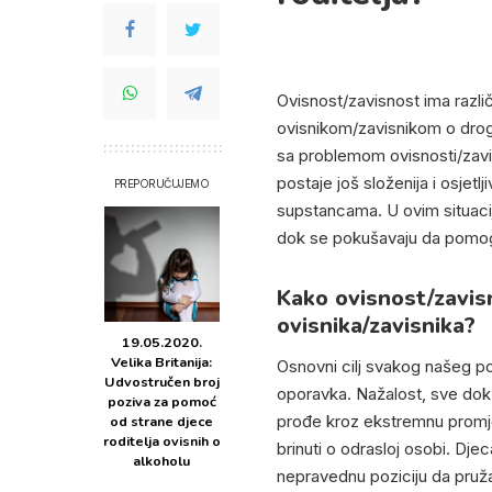
Ovisnost/zavisnost ima različ
ovisnikom/zavisnikom o drog
sa problemom ovisnosti/zavisn
postaje još složenija i osjetlji
PREPORUČUJEMO
supstancama. U ovim situaci
dok se pokušavaju da pomogn
Kako ovisnost/zavis
ovisnika/zavisnika?
19.05.2020.
Velika Britanija:
Osnovni cilj svakog našeg pok
Udvostručen broj
oporavka. Nažalost, sve dok
poziva za pomoć
prođe kroz ekstremnu promje
od strane djece
roditelja ovisnih o
brinuti o odrasloj osobi. Dje
alkoholu
nepravednu poziciju da pruža