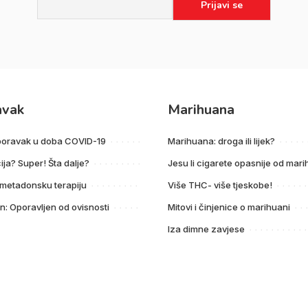
avak
Marihuana
poravak u doba COVID-19
Marihuana: droga ili lijek?
ija? Super! Šta dalje?
Jesu li cigarete opasnije od mar
 metadonsku terapiju
Više THC- više tjeskobe!
n: Oporavljen od ovisnosti
Mitovi i činjenice o marihuani
Iza dimne zavjese