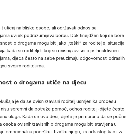
it uticaj na bliske osobe, ali održavati odnos sa
ama uvijek podrazumijeva borbu. Dok tinejdžeri koji se bore
osti o drogama mogu biti jako „teški“ za roditelje, situacija
vija kada su roditelji ti koji su ovisni/zavisni o psihoaktivnim
jama, djeca često na sebe preuzimaju odgovornosti odraslih
u svojim roditeljima.
nost o drogama utiče na djecu
ušaja je da se ovisni/zavisni roditelj usmjeri ka procesu
 nisu spremni da potraže pomoć, odnos roditelj-dijete često
nu uloga. Kada se ovo desi, dijete je primorano da se počne
ca osoba ovisnih/zavisnih o drogama mogu biti stavljena u
ju emocionalnu podršku i fizičku njegu, za odraslog kao i za