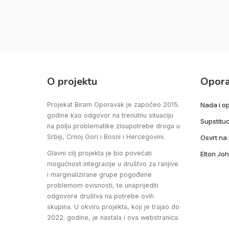
O projektu
Opor
Projekat Biram Oporavak je započeo 2015.
Nada i o
godine kao odgovor na trenutnu situaciju
Supstituc
na polju problematike zloupotrebe droga u
Srbiji, Crnoj Gori i Bosni i Hercegovini.
Osvrt na
Glavni cilj projekta je bio povećati
Elton Joh
mogućnost integracije u društvo za ranjive
i marginalizirane grupe pogođene
problemom ovisnosti, te unaprijediti
odgovore društva na potrebe ovih
skupina. U okviru projekta, koji je trajao do
2022. godine, je nastala i ova webstranica.