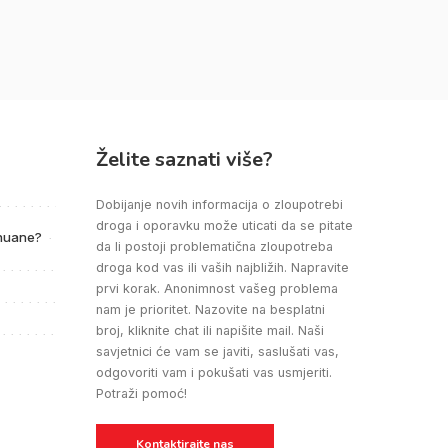
Želite saznati više?
Dobijanje novih informacija o zloupotrebi
droga i oporavku može uticati da se pitate
ihuane?
da li postoji problematična zloupotreba
droga kod vas ili vaših najbližih. Napravite
prvi korak. Anonimnost vašeg problema
nam je prioritet. Nazovite na besplatni
broj, kliknite chat ili napišite mail. Naši
savjetnici će vam se javiti, saslušati vas,
odgovoriti vam i pokušati vas usmjeriti.
Potraži pomoć!
Kontaktirajte nas