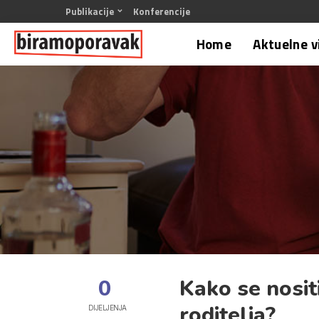
Publikacije
Konferencije
Home
Aktuelne v
0
Kako se nosit
roditelja?
DIJELJENJA