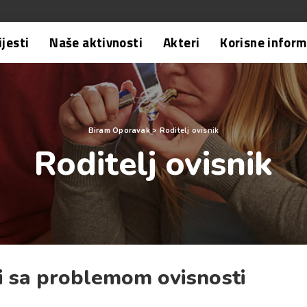
ijesti
Naše aktivnosti
Akteri
Korisne inform
Biram Oporavak
>
Roditelj ovisnik
Roditelj ovisnik
i sa problemom ovisnosti