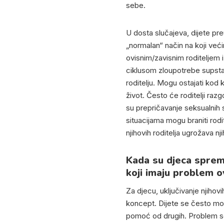
sebe.
U dosta slučajeva, dijete pr
„normalan“ način na koji veći
ovisnim/zavisnim roditeljem i
ciklusom zloupotrebe supstan
roditelju. Mogu ostajati kod k
život. Često će roditelji ra
su prepričavanje seksualnih s
situacijama mogu braniti rodi
njihovih roditelja ugrožava n
Kada su djeca sprem
koji imaju problem o
Za djecu, uključivanje njihov
koncept. Dijete se često mož
pomoć od drugih. Problem se 