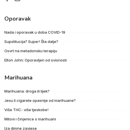
Oporavak
Nada i oporavak u doba COVID-19
Supstitucija? Super! Šta dalje?
Osvrt na metadonsku terapiju
Elton John: Oporavljen od ovisnosti
Marihuana
Marihuana: droga ili lijek?
Jesu li cigarete opasnije od marihuane?
Više THC- više tjeskobe!
Mitovi i činjenice o marihuani
Iza dimne zavjese