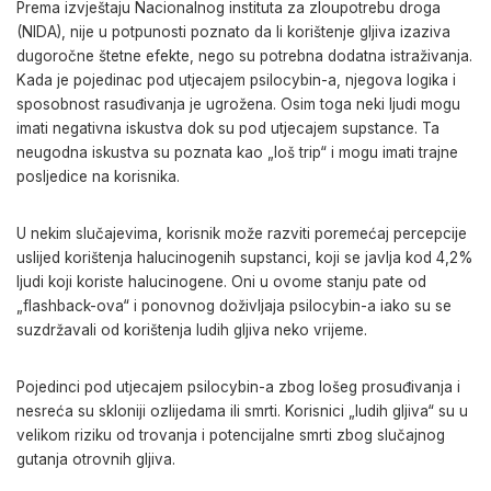
Prema izvještaju Nacionalnog instituta za zloupotrebu droga
(NIDA), nije u potpunosti poznato da li korištenje gljiva izaziva
dugoročne štetne efekte, nego su potrebna dodatna istraživanja.
Kada je pojedinac pod utjecajem psilocybin-a, njegova logika i
sposobnost rasuđivanja je ugrožena. Osim toga neki ljudi mogu
imati negativna iskustva dok su pod utjecajem supstance. Ta
neugodna iskustva su poznata kao „loš trip“ i mogu imati trajne
posljedice na korisnika.
U nekim slučajevima, korisnik može razviti poremećaj percepcije
uslijed korištenja halucinogenih supstanci, koji se javlja kod 4,2%
ljudi koji koriste halucinogene. Oni u ovome stanju pate od
„flashback-ova“ i ponovnog doživljaja psilocybin-a iako su se
suzdržavali od korištenja ludih gljiva neko vrijeme.
Pojedinci pod utjecajem psilocybin-a zbog lošeg prosuđivanja i
nesreća su skloniji ozlijedama ili smrti. Korisnici „ludih gljiva“ su u
velikom riziku od trovanja i potencijalne smrti zbog slučajnog
gutanja otrovnih gljiva.