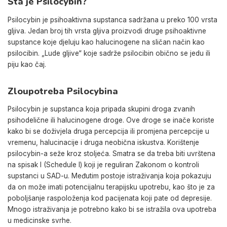
Šta je Psilocybin?
Psilocybin je psihoaktivna supstanca sadržana u preko 100 vrsta
gljiva. Jedan broj tih vrsta gljiva proizvodi druge psihoaktivne
supstance koje djeluju kao halucinogene na sličan način kao
psilocibin. „Lude gljive“ koje sadrže psilocibin obično se jedu ili
piju kao čaj.
Zloupotreba Psilocybina
Psilocybin je supstanca koja pripada skupini droga zvanih
psihodelične ili halucinogene droge. Ove droge se inače koriste
kako bi se doživjela druga percepcija ili promjena percepcije u
vremenu, halucinacije i druga neobična iskustva. Korištenje
psilocybin-a seže kroz stoljeća. Smatra se da treba biti uvrštena
na spisak I (Schedule I) koji je reguliran Zakonom o kontroli
supstanci u SAD-u. Međutim postoje istraživanja koja pokazuju
da on može imati potencijalnu terapijsku upotrebu, kao što je za
poboljšanje raspoloženja kod pacijenata koji pate od depresije.
Mnogo istraživanja je potrebno kako bi se istražila ova upotreba
u medicinske svrhe.