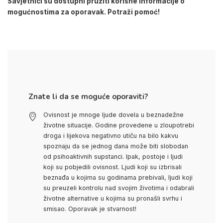
Savjetnici su dostupni pružiti korisne informacije o
mogućnostima za oporavak. Potraži pomoć!
Znate li da se moguće oporaviti?
Ovisnost je mnoge ljude dovela u beznadežne
životne situacije. Godine provedene u zloupotrebi
droga i lijekova negativno utiču na bilo kakvu
spoznaju da se jednog dana može biti slobodan
od psihoaktivnih supstanci. Ipak, postoje i ljudi
koji su pobjedili ovisnost. Ljudi koji su izbrisali
beznađa u kojima su godinama prebivali, ljudi koji
su preuzeli kontrolu nad svojim životima i odabrali
životne alternative u kojima su pronašli svrhu i
smisao. Oporavak je stvarnost!