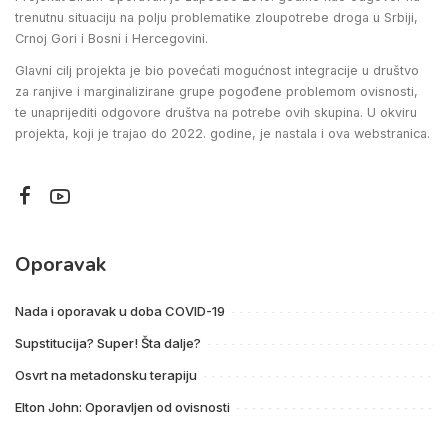
trenutnu situaciju na polju problematike zloupotrebe droga u Srbiji,
Crnoj Gori i Bosni i Hercegovini.
Glavni cilj projekta je bio povećati mogućnost integracije u društvo
za ranjive i marginalizirane grupe pogođene problemom ovisnosti,
te unaprijediti odgovore društva na potrebe ovih skupina. U okviru
projekta, koji je trajao do 2022. godine, je nastala i ova webstranica.
Oporavak
Nada i oporavak u doba COVID-19
Supstitucija? Super! Šta dalje?
Osvrt na metadonsku terapiju
Elton John: Oporavljen od ovisnosti