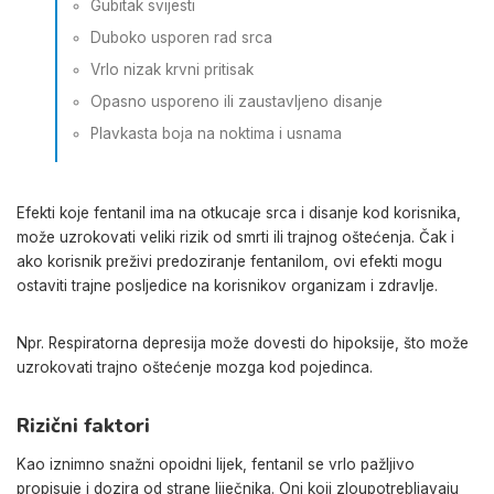
Gubitak svijesti
Duboko usporen rad srca
Vrlo nizak krvni pritisak
Opasno usporeno ili zaustavljeno disanje
Plavkasta boja na noktima i usnama
Efekti koje fentanil ima na otkucaje srca i disanje kod korisnika,
može uzrokovati veliki rizik od smrti ili trajnog oštećenja. Čak i
ako korisnik preživi predoziranje fentanilom, ovi efekti mogu
ostaviti trajne posljedice na korisnikov organizam i zdravlje.
Npr. Respiratorna depresija može dovesti do hipoksije, što može
uzrokovati trajno oštećenje mozga kod pojedinca.
Rizični faktori
Kao iznimno snažni opoidni lijek, fentanil se vrlo pažljivo
propisuje i dozira od strane liječnika. Oni koji zloupotrebljavaju