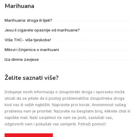
Marihuana
Marihuana: droga ili lijek?
Jesu li cigarete opasnije od marihuane?
Više THC- više tjeskobe!
Mitovi i činjenice o marihuani
Iza dimne zavjese
Želite saznati više?
Dobijanje novih informacija o zloupotrebi droga i oporavku može
uticati da se pitate da li postoji problematična zloupotreba droga
kod vas ili vaših najbližih. Napravite prvi korak. Anonimnost vašeg
problema nam je prioritet. Nazovite na besplatni broj, kliknite chat ili
napišite mail. Naši savjetnici će vam se javiti, saslušati vas,
odgovoriti vam i pokušati vas usmjeriti. Potraži pomoć!