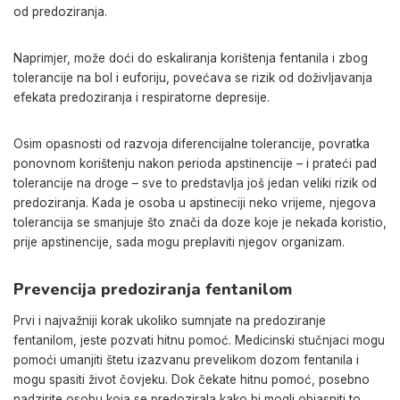
od predoziranja.
Naprimjer, može doći do eskaliranja korištenja fentanila i zbog
tolerancije na bol i euforiju, povećava se rizik od doživljavanja
efekata predoziranja i respiratorne depresije.
Osim opasnosti od razvoja diferencijalne tolerancije, povratka
ponovnom korištenju nakon perioda apstinencije – i prateći pad
tolerancije na droge – sve to predstavlja još jedan veliki rizik od
predoziranja. Kada je osoba u apstineciji neko vrijeme, njegova
tolerancija se smanjuje što znači da doze koje je nekada koristio,
prije apstinencije, sada mogu preplaviti njegov organizam.
Prevencija predoziranja fentanilom
Prvi i najvažniji korak ukoliko sumnjate na predoziranje
fentanilom, jeste pozvati hitnu pomoć. Medicinski stučnjaci mogu
pomoći umanjiti štetu izazvanu prevelikom dozom fentanila i
mogu spasiti život čovjeku. Dok čekate hitnu pomoć, posebno
nadzirite osobu koja se predozirala kako bi mogli objasniti to