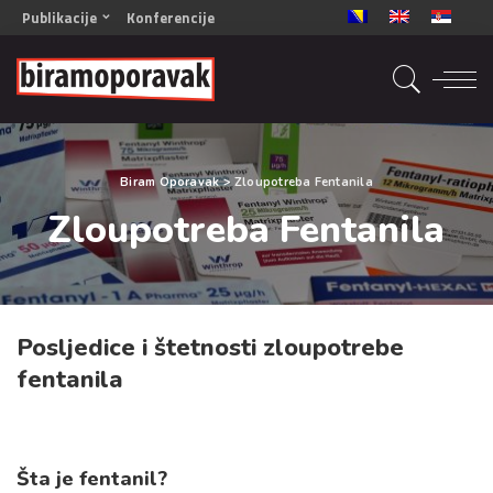
Publikacije
Konferencije
OPORAVAK- Naš zajednički cilj BiH/CG
OPORAVAK- Naš zajednički cilj SRB
RECOVERY- Our common goal ENG
OPORAVAK- Naš zajednički cilj 2
Biram Oporavak
>
Zloupotreba Fentanila
Mala knjiga vještina
Zloupotreba Fentanila
Šta ne raditi
Radna sveska za oporavak
Posljedice i štetnosti zloupotrebe
fentanila
Šta je fentanil?