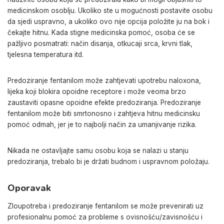
medicinskom osoblju. Ukoliko ste u mogućnosti postavite osobu
da sjedi uspravno, a ukoliko ovo nije opcija položite ju na bok i
čekajte hitnu. Kada stigne medicinska pomoć, osoba će se
pažljivo posmatrati: način disanja, otkucaji srca, krvni tlak,
tjelesna temperatura itd.
Predoziranje fentanilom može zahtjevati upotrebu naloxona,
lijeka koji blokira opoidne receptore i može veoma brzo
zaustaviti opasne opoidne efekte predoziranja. Predoziranje
fentanilom može biti smrtonosno i zahtjeva hitnu medicinsku
pomoć odmah, jer je to najbolji način za umanjivanje rizika.
Nikada ne ostavljajte samu osobu koja se nalazi u stanju
predoziranja, trebalo bi je držati budnom i uspravnom položaju.
Oporavak
Zloupotreba i predoziranje fentanilom se može prevenirati uz
profesionalnu pomoć za probleme s ovisnošću/zavisnošću i