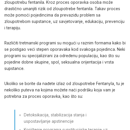
zloupotrebu fentanila. Kroz proces oporavka osoba može
drastično umanjiti rizik od zloupotrebe fentanila. Takav proces
može pomoći pojedincima da prevaziđu problem sa
zloupotrebom supstance, uz savjetovanje, edukaciju, prevenciju
i terapiju.
Različiti tretmanski programi su mogući u raznim formama kako bi
se postigao veći stepen oporavaka kod svakoga pojedinca. Neki
programi su specijalizirani za određenu populaciju, kao što su
pojedine dobne skupine, spol, seksualna orijentacija i vrsta
supstance.
Ukoliko se borite da nađete izlaz od zloupotrebe Fentanyla, tu je
nekoliko puteva na kojima možete naći podršku koja vam je
potrebna za proces oporavka, kao što su:
Detoksikacija, stabilizacija stanja i
uspostavljanje apstinencije
Korištenje programa supstitucijske terapije uz