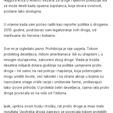
Najgora kriza u Americi vezana za droge i lijekove pokazuje šta
se može desiti kada opasna supstanca, koja stvara ovisnost,
postane lako dostupna.
U vrijeme kada sam počeo raditi kao reporter politika o drogama
2010. godine, podržavao sam legaliziranje svih droga, od
marihuane do heroina i kokaina.
Sve mi je izgledalo jasno. Prohibicija je nije uspjela. Tokom
proteklog desetljeća, milioni amerikanaca bili su uhapšeni i, u
mnogim slučajevima, zatvoreni zbog droge. Vlada je trošila
desetine milijardi dolara godišnje na politike usmjerene protiv
droga – ne samo na rad policije i hapšenja, koja potencijalno
mogu uništiti živote, već također i na strane akcije u kojima su
naoružane snage vršile racije i uništavale farme, uništavajući
tako izvore prihoda. U protekla četiri desetljeća, cijena rata protiv
droge povećala se na više od 1 biliona.
Ipak, uprkos svom trudu i trošku, rat protiv droge je imao malo
rezultata: Upotreba droga zapravo se povećala tokom proteklih