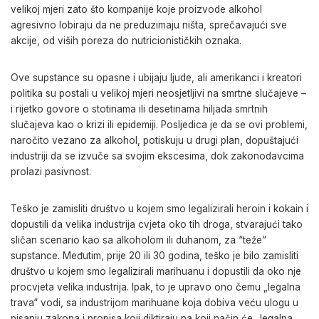
velikoj mjeri zato što kompanije koje proizvode alkohol
agresivno lobiraju da ne preduzimaju ništa, sprečavajući sve
akcije, od viših poreza do nutricionističkih oznaka.
Ove supstance su opasne i ubijaju ljude, ali amerikanci i kreatori
politika su postali u velikoj mjeri neosjetljivi na smrtne slučajeve –
i rijetko govore o stotinama ili desetinama hiljada smrtnih
slučajeva kao o krizi ili epidemiji. Posljedica je da se ovi problemi,
naročito vezano za alkohol, potiskuju u drugi plan, dopuštajući
industriji da se izvuče sa svojim ekscesima, dok zakonodavcima
prolazi pasivnost.
Teško je zamisliti društvo u kojem smo legalizirali heroin i kokain i
dopustili da velika industrija cvjeta oko tih droga, stvarajući tako
sličan scenario kao sa alkoholom ili duhanom, za “teže”
supstance. Međutim, prije 20 ili 30 godina, teško je bilo zamisliti
društvo u kojem smo legalizirali marihuanu i dopustili da oko nje
procvjeta velika industrija. Ipak, to je upravo ono čemu „legalna
trava“ vodi, sa industrijom marihuane koja dobiva veću ulogu u
pisanju zakona i propisa koji diktiraju na koji način će „legalna