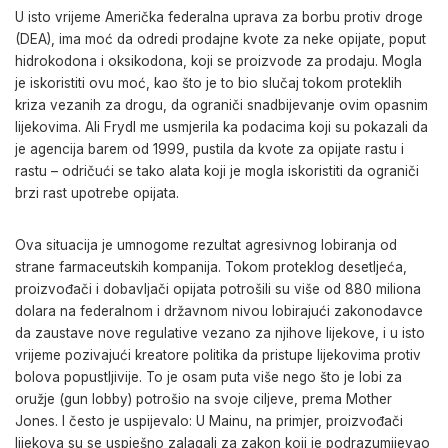
U isto vrijeme Američka federalna uprava za borbu protiv droge
(DEA), ima moć da odredi prodajne kvote za neke opijate, poput
hidrokodona i oksikodona, koji se proizvode za prodaju. Mogla
je iskoristiti ovu moć, kao što je to bio slučaj tokom proteklih
kriza vezanih za drogu, da ograniči snadbijevanje ovim opasnim
lijekovima. Ali Frydl me usmjerila ka podacima koji su pokazali da
je agencija barem od 1999, pustila da kvote za opijate rastu i
rastu – odričući se tako alata koji je mogla iskoristiti da ograniči
brzi rast upotrebe opijata.
Ova situacija je umnogome rezultat agresivnog lobiranja od
strane farmaceutskih kompanija. Tokom proteklog desetljeća,
proizvođači i dobavljači opijata potrošili su više od 880 miliona
dolara na federalnom i državnom nivou lobirajući zakonodavce
da zaustave nove regulative vezano za njihove lijekove, i u isto
vrijeme pozivajući kreatore politika da pristupe lijekovima protiv
bolova popustljivije. To je osam puta više nego što je lobi za
oružje (gun lobby) potrošio na svoje ciljeve, prema Mother
Jones. I često je uspijevalo: U Mainu, na primjer, proizvođači
lijekova su se uspješno zalagali za zakon koji je podrazumijevao