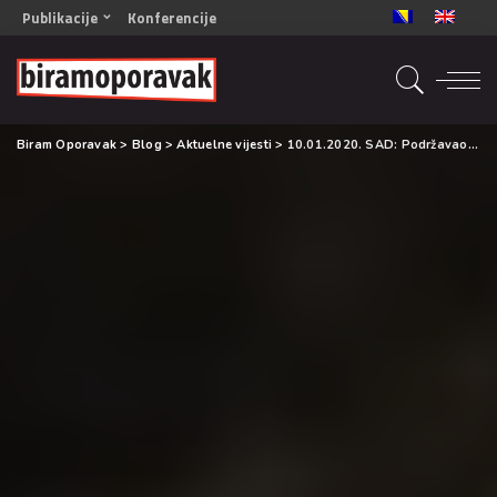
Publikacije
Konferencije
OPORAVAK- Naš zajednički cilj BiH/CG
OPORAVAK- Naš zajednički cilj SRB
RECOVERY- Our common goal ENG
Biram Oporavak
>
Blog
>
Aktuelne vijesti
>
10.01.2020. SAD: Podržavao sam legalizaciju svih droga- a onda se desila opijatska epidemija
OPORAVAK- Naš zajednički cilj 2
Mala knjiga vještina
Šta ne raditi
Radna sveska za oporavak