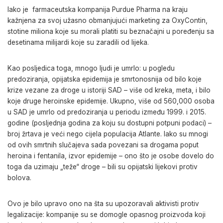
Iako je farmaceutska kompanija Purdue Pharma na kraju
kažnjena za svoj užasno obmanjujući marketing za OxyContin,
stotine miliona koje su morali platiti su beznačajni u poređenju sa
desetinama milijardi koje su zaradili od lijeka.
Kao posljedica toga, mnogo ljudi je umrlo: u pogledu
predoziranja, opijatska epidemija je smrtonosnija od bilo koje
krize vezane za droge u istoriji SAD – više od kreka, meta, i bilo
koje druge heroinske epidemije. Ukupno, više od 560,000 osoba
u SAD je umrlo od predoziranja u periodu između 1999. i 2015.
godine (posljednja godina za koju su dostupni potpuni podaci) –
broj žrtava je veći nego cijela populacija Atlante. Iako su mnogi
od ovih smrtnih slučajeva sada povezani sa drogama poput
heroina i fentanila, izvor epidemije – ono što je osobe dovelo do
toga da uzimaju „teže“ droge – bili su opijatski lijekovi protiv
bolova.
Ovo je bilo upravo ono na šta su upozoravali aktivisti protiv
legalizacije: kompanije su se domogle opasnog proizvoda koji