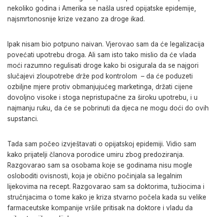
nekoliko godina i Amerika se našla usred opijatske epidemije,
najsmrtonosnije krize vezano za droge ikad.
Ipak nisam bio potpuno naivan. Vjerovao sam da će legalizacija
povećati upotrebu droga. Ali sam isto tako mislio da će vlada
moći razumno regulisati droge kako bi osigurala da se najgori
slučajevi zloupotrebe drže pod kontrolom – da će poduzeti
ozbiljne mjere protiv obmanjujućeg marketinga, držati cijene
dovoljno visoke i stoga nepristupačne za široku upotrebu, i u
najmanju ruku, da će se pobrinuti da djeca ne mogu doći do ovih
supstanci.
Tada sam počeo izvještavati o opijatskoj epidemiji. Vidio sam
kako prijatelji članova porodice umiru zbog predoziranja.
Razgovarao sam sa osobama koje se godinama nisu mogle
osloboditi ovisnosti, koja je obično počinjala sa legalnim
lijekovima na recept. Razgovarao sam sa doktorima, tužiocima i
stručnjacima o tome kako je kriza stvarno počela kada su velike
farmaceutske kompanije vršile pritisak na doktore i vladu da