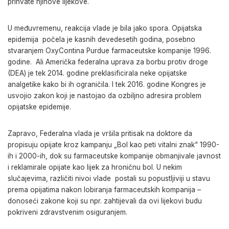
prihvate njihove lijekove.
U međuvremenu, reakcija vlade je bila jako spora. Opijatska
epidemija počela je kasnih devedesetih godina, posebno
stvaranjem OxyContina Purdue farmaceutske kompanije 1996.
godine. Ali Američka federalna uprava za borbu protiv droge
(DEA) je tek 2014. godine preklasificirala neke opijatske
analgetike kako bi ih ograničila. I tek 2016. godine Kongres je
usvojio zakon koji je nastojao da ozbiljno adresira problem
opijatske epidemije.
Zapravo, Federalna vlada je vršila pritisak na doktore da
propisuju opijate kroz kampanju „Bol kao peti vitalni znak“ 1990-
ih i 2000-ih, dok su farmaceutske kompanije obmanjivale javnost
i reklamirale opijate kao lijek za hroničnu bol. U nekim
slučajevima, različiti nivoi vlade postali su popustljiviji u stavu
prema opijatima nakon lobiranja farmaceutskih kompanija –
donoseći zakone koji su npr. zahtijevali da ovi lijekovi budu
pokriveni zdravstvenim osiguranjem.