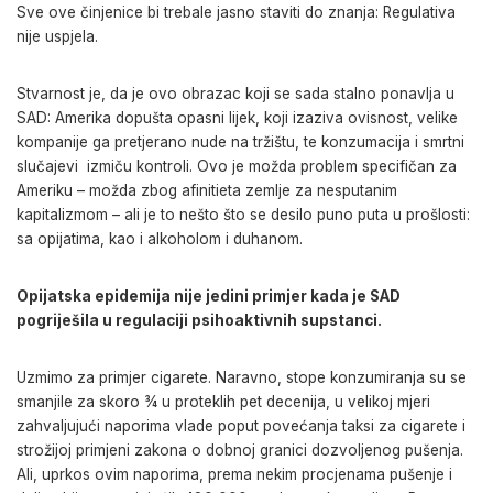
Sve ove činjenice bi trebale jasno staviti do znanja: Regulativa
nije uspjela.
Stvarnost je, da je ovo obrazac koji se sada stalno ponavlja u
SAD: Amerika dopušta opasni lijek, koji izaziva ovisnost, velike
kompanije ga pretjerano nude na tržištu, te konzumacija i smrtni
slučajevi izmiču kontroli. Ovo je možda problem specifičan za
Ameriku – možda zbog afinitieta zemlje za nesputanim
kapitalizmom – ali je to nešto što se desilo puno puta u prošlosti:
sa opijatima, kao i alkoholom i duhanom.
Opijatska epidemija nije jedini primjer kada je SAD
pogriješila u regulaciji psihoaktivnih supstanci.
Uzmimo za primjer cigarete. Naravno, stope konzumiranja su se
smanjile za skoro ¾ u proteklih pet decenija, u velikoj mjeri
zahvaljujući naporima vlade poput povećanja taksi za cigarete i
strožijoj primjeni zakona o dobnoj granici dozvoljenog pušenja.
Ali, uprkos ovim naporima, prema nekim procjenama pušenje i