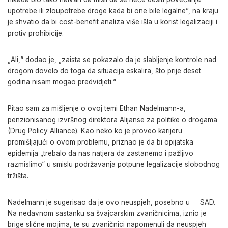
upotrebe ili zloupotrebe droge kada bi one bile legalne”, na kraju
je shvatio da bi cost-benefit analiza više išla u korist legalizaciji i
protiv prohibicije.
„Ali,“ dodao je, „zaista se pokazalo da je slabljenje kontrole nad
drogom dovelo do toga da situacija eskalira, što prije deset
godina nisam mogao predvidjeti.“
Pitao sam za mišljenje o ovoj temi Ethan Nadelmann-a,
penzionisanog izvršnog direktora Alijanse za politike o drogama
(Drug Policy Alliance). Kao neko ko je proveo karijeru
promišljajući o ovom problemu, priznao je da bi opijatska
epidemija „trebalo da nas natjera da zastanemo i pažljivo
razmislimo“ u smislu podržavanja potpune legalizacije slobodnog
tržišta.
Nadelmann je sugerisao da je ovo neuspjeh, posebno u
SAD.
Na nedavnom sastanku sa švajcarskim zvaničnicima, iznio je
brige slične mojima, te su zvaničnici napomenuli da neuspjeh