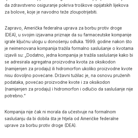
da zdravstveno osiguranje pokriva troškove opijatskih lijekova
za bolove, koje je navodno teže zloupotrijebiti.
Zapravo, Američka federalna uprava za borbu protiv droge
(DEA), u svojim izjavama priznaje da su farmaceutske kompanije
igrale ključnu ulogu u donošenju odluka. 1999. godine nakon što
je neimenovana kompanija tražila formalno saslušanje o kvotama
izjavili su: „Dodatno, jedna kompanija je tražila saslušanje kako bi
se adresirala agregatna proizvodna kvota za oksikodon
(namijenjen za prodaju) ili hidromorfon ukoliko proizvodne kvote
nisu dovoljno povećane. Državni tužilac je, na osnovu pruženih
podataka, povećao proizvodne kvote i za oksikodon
(namijenjen za prodaju) i hidromorfon i odlučio da saslušanje nije
potrebno.“
Kompanija nije čak ni morala da učestvuje na formalnom
saslušanju da bi dobila šta je htjela od Američke federalne
uprave za borbu protiv droge (DEA).