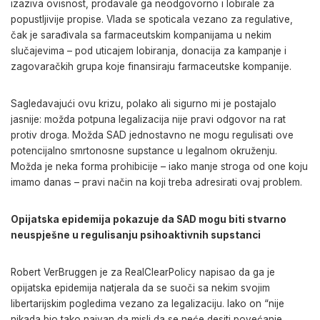
izaziva ovisnost, prodavale ga neodgovorno i lobirale za
popustljivije propise. Vlada se spoticala vezano za regulative,
čak je sarađivala sa farmaceutskim kompanijama u nekim
slučajevima – pod uticajem lobiranja, donacija za kampanje i
zagovaračkih grupa koje finansiraju farmaceutske kompanije.
Sagledavajući ovu krizu, polako ali sigurno mi je postajalo
jasnije: možda potpuna legalizacija nije pravi odgovor na rat
protiv droga. Možda SAD jednostavno ne mogu regulisati ove
potencijalno smrtonosne supstance u legalnom okruženju.
Možda je neka forma prohibicije – iako manje stroga od one koju
imamo danas – pravi način na koji treba adresirati ovaj problem.
Opijatska epidemija pokazuje da SAD mogu biti stvarno
neuspješne u regulisanju psihoaktivnih supstanci
Robert VerBruggen je za RealClearPolicy napisao da ga je
opijatska epidemija natjerala da se suoči sa nekim svojim
libertarijskim pogledima vezano za legalizaciju. Iako on “nije
nikada bio tako naivan da misli da se neće desiti povećanje