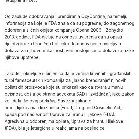
neuspjeha FDA :
Od zablude odobravanja i brendiranja OxyContina, na temelju
informacija za koje je FDA znala da su pogrešne, do zagonetnog
odobrenja sličnih opijata kompanija Opana 2006. i Zohydro
2013. godine, FDA djeluje na osnovu uvjerenja da su opijati
djelotvorni za hroničnu bol, iako do danas nema uvjerljivih
dokaza za njihovu efikasnost, već postoje samo dokazi za rizike
njihove upotrebe.
Također, okrivljuje i činjenica da je većina krivičnih i građanskih
tužbi farmaceutskih kompanija za „lažno brendiranje“ njihovih
opijatskih proizvoda koje su prikazali kao da stvaraju manju
ovisnost, došla od strane advokata SAD i “zviždača”, iako zakon
koji definiše ovaj prekršaj, Savezni zakon o
hrani, lijekovima i kozmetici (Food, Drug and Cosmetic Act),
spada pod nadležnost Uprave za hranu i lijekove (FDA).
Agresivna u odobrenjima opijata, Uprava za hranu i lijekove
(FDA), bila je letargična u reakcijama na posljedice.