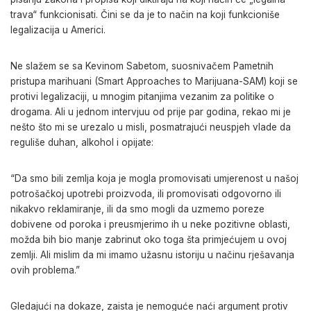
trava“ funkcionisati. Čini se da je to način na koji funkcioniše
legalizacija u Americi.
Ne slažem se sa Kevinom Sabetom, suosnivačem Pametnih
pristupa marihuani (Smart Approaches to Marijuana-SAM) koji se
protivi legalizaciji, u mnogim pitanjima vezanim za politike o
drogama. Ali u jednom intervjuu od prije par godina, rekao mi je
nešto što mi se urezalo u misli, posmatrajući neuspjeh vlade da
reguliše duhan, alkohol i opijate:
“Da smo bili zemlja koja je mogla promovisati umjerenost u našoj
potrošačkoj upotrebi proizvoda, ili promovisati odgovorno ili
nikakvo reklamiranje, ili da smo mogli da uzmemo poreze
dobivene od poroka i preusmjerimo ih u neke pozitivne oblasti,
možda bih bio manje zabrinut oko toga šta primjećujem u ovoj
zemlji. Ali mislim da mi imamo užasnu istoriju u načinu rješavanja
ovih problema.”
Gledajući na dokaze, zaista je nemoguće naći argument protiv