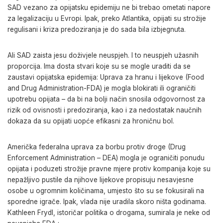
SAD vezano za opijatsku epidemiju ne bi trebao ometati napore
za legalizaciju u Evropi. Ipak, preko Atlantika, opijati su strožije
regulisani i kriza predoziranja je do sada bila izbjegnuta.
Ali SAD zaista jesu doživjele neuspjeh. I to neuspjeh užasnih
proporcija. Ima dosta stvari koje su se mogle uraditi da se
zaustavi opijatska epidemija: Uprava za hranu i lijekove (Food
and Drug Administration-FDA) je mogla blokirati ili ograničiti
upotrebu opijata – da bi na bolji način snosila odgovornost za
rizik od ovisnosti i predoziranja, kao i za nedostatak naučnih
dokaza da su opijati uopće efikasni za hroničnu bol.
Američka federalna uprava za borbu protiv droge (Drug
Enforcement Administration – DEA) mogla je ograničiti ponudu
opijata i poduzeti strožije pravne mjere protiv kompanija koje su
nepažljivo pustile da njihove lijekove propisuju nesavjesne
osobe u ogromnim količinama, umjesto što su se fokusirali na
sporedne igrače. Ipak, vlada nije uradila skoro ništa godinama.
Kathleen Frydl, istoričar politika o drogama, sumirala je neke od