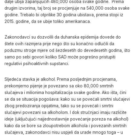
dalje ubija zapanjujućih 480,000 osoba svake godine. Prema
drugim izvorima, taj broj se procjenjuje na 540,000 osoba svake
godine. Trebalo bi otprilike 30 godina ubistava, prema stopi iz
2015. godine, da se ubije toliko amerikanaca.
Zakonodavci su dozvolili da duhanska epidemija dovede do
štete ovih razmjera prije nego što su konačno odlučili da
poduzmu stroge mjere od šezdesetih do devedesetih godina, što
samo po sebi govori koliko SAD može pogrešno pristupiti
regulativi psihoaktivnih supstanci.
Sljedeća stavka je alkohol. Prema posljednjim procjenama,
prekomjerno pijenje je povezano sa oko 80,000 smrtnih
slučajeva i milionima hospitalizacija svake godine. Ako išta, čini
se da se situacija pogošava: kako su se povećali smrtni slučajevi
zbog predoziranja opijatima, tako su se povećali i smrtni
slučajevi povezani sa alkoholom. I dok stručnjaci imaju različite
ideje (uključujući najjednostavnije povećanje poreza na alkohol)
kako da se bore sa zloupotrebom alkohola i povezanih smrtnih
slučajeva, zakonodavci nisu uspjeli da urade mnogo toga – u