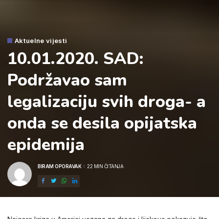
Aktuelne vijesti
10.01.2020. SAD:
Podržavao sam
legalizaciju svih droga- a
onda se desila opijatska
epidemija
BIRAM OPORAVAK
22 MIN ČITANJA
POSTED
BY