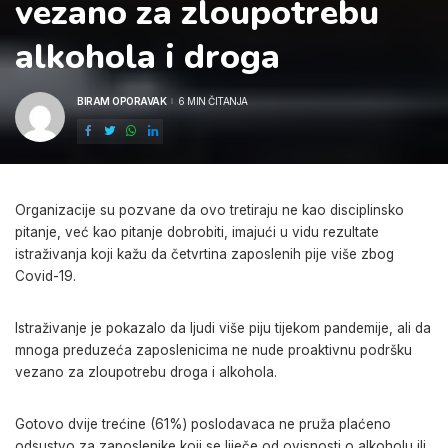
vezano za zloupotrebu
alkohola i droga
BIRAM OPORAVAK
6 MIN ČITANJA
POSTED
BY
Organizacije su pozvane da ovo tretiraju ne kao disciplinsko
pitanje, već kao pitanje dobrobiti, imajući u vidu rezultate
istraživanja koji kažu da četvrtina zaposlenih pije više zbog
Covid-19.
Istraživanje je pokazalo da ljudi više piju tijekom pandemije, ali da
mnoga preduzeća zaposlenicima ne nude proaktivnu podršku
vezano za zloupotrebu droga i alkohola.
Gotovo dvije trećine (61%) poslodavaca ne pruža plaćeno
odsustvo za zaposlenike koji se liječe od ovisnosti o alkoholu ili