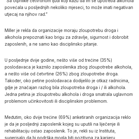
“Sa otprilike četvrtinom ljudi koji kažu da im se upotreba alkohola
povećala u posljednjih nekoliko mjeseci, to može imati negativan
utjecaj na njihov rad.”
Miller je rekla da organizacije moraju zloupotrebu droga i
alkohola prepoznati kao brigu za zdravlje, sigurnost i dobrobit
zaposlenih, a ne samo kao disciplinsko pitanje.
U posljednje dvije godine, nešto više od trećine (35%)
poslodavaca je kaznilo zaposlenika zbog zloupotrebe alkohola,
a nešto više od četvrtine (26%) zbog zloupotrebe droga.
Također, oko petine poslodavaca dodijelilo je otkaz radnicima,
gdje je značajan razlog bila zloupotreba droga i / ili alkohola.
Jedna petina je zloupotrebu alkohola i droga smatrala uglavnom
problemom učinkovitosti ili disciplinskim problemom.
Međutim, oko dvije trećine (69%) anketiranih organizacija reklo
je da je posljednji zaposlenik kojeg su uputili na liječenje ili
rehabilitaciju ostao zaposlenik. To je, rekli su iz Instituta,
sugerisalo da bi podrška mogla biti pozitivna za karijeru