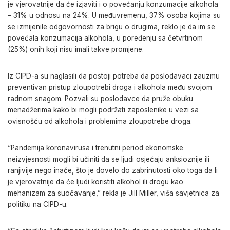
je vjerovatnije da će izjaviti i o povećanju konzumacije alkohola
– 31% u odnosu na 24%. U međuvremenu, 37% osoba kojima su
se izmijenile odgovornosti za brigu o drugima, reklo je da im se
povećala konzumacija alkohola, u poređenju sa četvrtinom
(25%) onih koji nisu imali takve promjene.
Iz CIPD-a su naglasili da postoji potreba da poslodavaci zauzmu
preventivan pristup zloupotrebi droga i alkohola među svojom
radnom snagom. Pozvali su poslodavce da pruže obuku
menadžerima kako bi mogli podržati zaposlenike u vezi sa
ovisnošću od alkohola i problemima zloupotrebe droga.
“Pandemija koronavirusa i trenutni period ekonomske
neizvjesnosti mogli bi učiniti da se ljudi osjećaju anksioznije ili
ranjivije nego inače, što je dovelo do zabrinutosti oko toga da li
je vjerovatnije da će ljudi koristiti alkohol ili drogu kao
mehanizam za suočavanje,” rekla je Jill Miller, viša savjetnica za
politiku na CIPD-u.