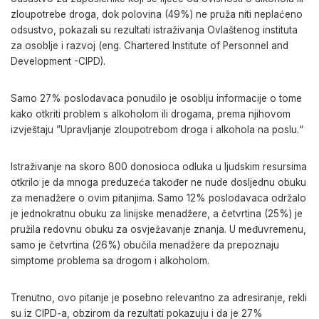
zloupotrebe droga, dok polovina (49%) ne pruža niti neplaćeno
odsustvo, pokazali su rezultati istraživanja Ovlaštenog instituta
za osoblje i razvoj (eng. Chartered Institute of Personnel and
Development -CIPD).
Samo 27% poslodavaca ponudilo je osoblju informacije o tome
kako otkriti problem s alkoholom ili drogama, prema njihovom
izvještaju ”Upravljanje zloupotrebom droga i alkohola na poslu.“
Istraživanje na skoro 800 donosioca odluka u ljudskim resursima
otkrilo je da mnoga preduzeća također ne nude dosljednu obuku
za menadžere o ovim pitanjima. Samo 12% poslodavaca održalo
je jednokratnu obuku za linijske menadžere, a četvrtina (25%) je
pružila redovnu obuku za osvježavanje znanja. U međuvremenu,
samo je četvrtina (26%) obučila menadžere da prepoznaju
simptome problema sa drogom i alkoholom.
Trenutno, ovo pitanje je posebno relevantno za adresiranje, rekli
su iz CIPD-a, obzirom da rezultati pokazuju i da je 27%