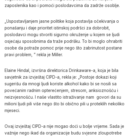
zaposlenika kao i pomoći poslodavcima da zadrže osoblje.
„Uspostavljanjem jasne politike koja postavlja očekivanja o
ponašanju i daje prioritet istinskoj podršci za dobrobit,
poslodavci mogu stvoriti sigurno okruženje u kojem se ljudi
osjećaju sposobnima da traže podršku. To bi moglo ohrabriti
osobe da potraže pomoć prije nego što zabrinutost postane
pravi problem, ” rekla je Miller.
Elaine Hindal, izvršna direktorica Drinkaware-a, koja je bila
savjetnik za izvještaj CIPD-a, rekla je: „Postoje dokazi koji
sugerišu da mnogi ljudi koriste alkohol kako bi se nosili sa
povećanim radnim opterećenjem, stresom, anksioznošću i
neizvjesnošću. I naše vlastito istraživanje nam govori da su
milioni ljudi pili više nego što bi obično pili u proteklih nekoliko
mjeseci.
Ovaj izvještaj CIPD-a nije mogao doći u bolje vrijeme. Sada je
važnije nego ikad da organizacije budu svjesne zloupotrebe