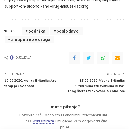
support-on-alcohol-and-drug-misuse-lacking
podrška
poslodavci
TAGS:
zloupotrebe droga
0
DIJELJENJA
PRETHODNI
SLIJEDEĆI
10.09.2020. Velika Britanija: Art
15.09.2020. Velika Britanija:
terapija i ovisnost
“Prikrivena zdravstvena kriza”
zbog štete uzrokovane alkoholom
Imate pitanja?
Pozovite našu besplatnu i anonimnu telefonsku liniju
ili nas
Kontaktirajte
i mi ćemo Vam odgovoriti čim
prije!