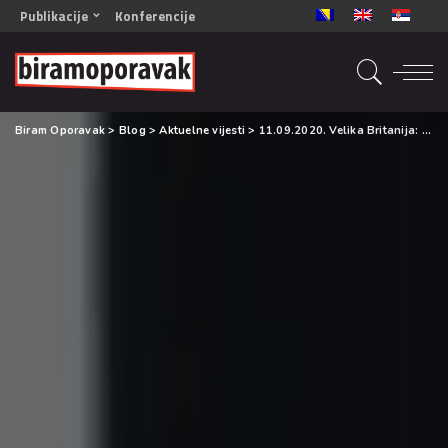
Publikacije
Konferencije
OPORAVAK- Naš zajednički cilj BiH/CG
OPORAVAK- Naš zajednički cilj SRB
RECOVERY- Our common goal ENG
Biram Oporavak
>
Blog
>
Aktuelne vijesti
>
11.09.2020. Velika Britanija: Izostaje podrška poslodavaca vezano za zloupotrebu alkohola i droga
OPORAVAK- Naš zajednički cilj 2
Mala knjiga vještina
Šta ne raditi
Radna sveska za oporavak