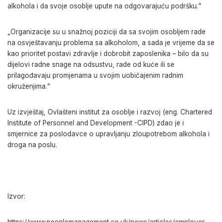
alkohola i da svoje osoblje upute na odgovarajuću podršku.“
„Organizacije su u snažnoj poziciji da sa svojim osobljem rade
na osvještavanju problema sa alkoholom, a sada je vrijeme da se
kao prioritet postavi zdravlje i dobrobit zaposlenika – bilo da su
dijelovi radne snage na odsustvu, rade od kuće ili se
prilagođavaju promjenama u svojim uobičajenim radnim
okruženjima.“
Uz izvještaj, Ovlašteni institut za osoblje i razvoj (eng. Chartered
Institute of Personnel and Development -CIPD) zdao je i
smjernice za poslodavce o upravljanju zloupotrebom alkohola i
droga na poslu.
Izvor:
https://www.peoplemanagement.co.uk/news/articles/employer-