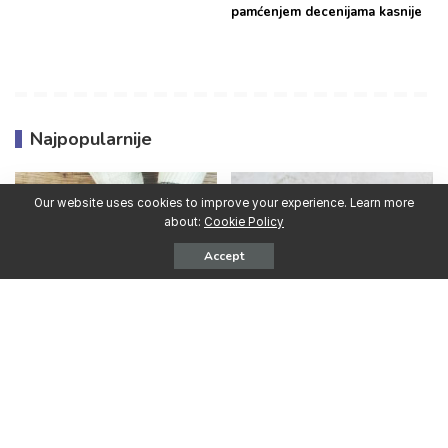
pamćenjem decenijama kasnije
Najpopularnije
Our website uses cookies to improve your experience. Learn more
about:
Cookie Policy
Accept
Aktuelne vijesti
Aktuelne vijesti
31.07.2026. SAD: Kako
16.07.2026. SAD: Kako
pomoći partneru ili
prestati konzumirati
supružniku koji se bori s
marihuanu
ovisnošću