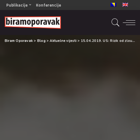
Publikacije
Konferencije
OPORAVAK- Naš zajednički cilj BiH/CG
OPORAVAK- Naš zajednički cilj SRB
RECOVERY- Our common goal ENG
Biram Oporavak
>
Blog
>
Aktuelne vijesti
>
15.04.2019. US: Rizik od zloupotrebe elektronskih cigareta
OPORAVAK- Naš zajednički cilj 2
Mala knjiga vještina
Šta ne raditi
Radna sveska za oporavak