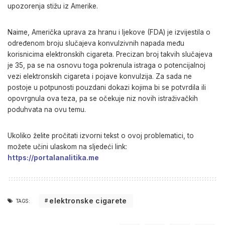
upozorenja stižu iz Amerike.
Naime, Američka uprava za hranu i ljekove (FDA) je izvijestila o
određenom broju slučajeva konvulzivnih napada među
korisnicima elektronskih cigareta. Precizan broj takvih slučajeva
je 35, pa se na osnovu toga pokrenula istraga o potencijalnoj
vezi elektronskih cigareta i pojave konvulzija. Za sada ne
postoje u potpunosti pouzdani dokazi kojima bi se potvrdila ili
opovrgnula ova teza, pa se očekuje niz novih istraživačkih
poduhvata na ovu temu.
Ukoliko želite pročitati izvorni tekst o ovoj problematici, to
možete učini ulaskom na sljedeći link:
https://portalanalitika.me
elektronske cigarete
TAGS: