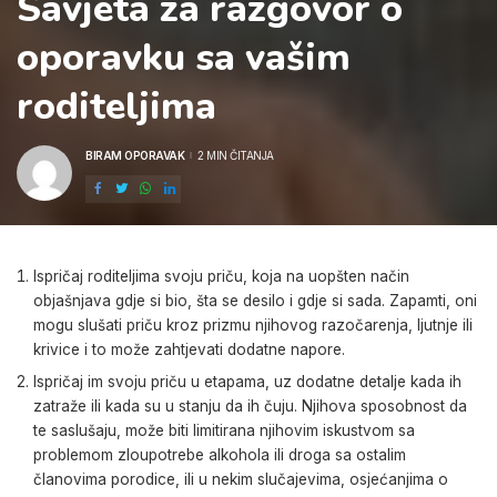
Savjeta za razgovor o
oporavku sa vašim
roditeljima
BIRAM OPORAVAK
2 MIN ČITANJA
POSTED
BY
Ispričaj roditeljima svoju priču, koja na uopšten način
objašnjava gdje si bio, šta se desilo i gdje si sada. Zapamti, oni
mogu slušati priču kroz prizmu njihovog razočarenja, ljutnje ili
krivice i to može zahtjevati dodatne napore.
Ispričaj im svoju priču u etapama, uz dodatne detalje kada ih
zatraže ili kada su u stanju da ih čuju. Njihova sposobnost da
te saslušaju, može biti limitirana njihovim iskustvom sa
problemom zloupotrebe alkohola ili droga sa ostalim
članovima porodice, ili u nekim slučajevima, osjećanjima o