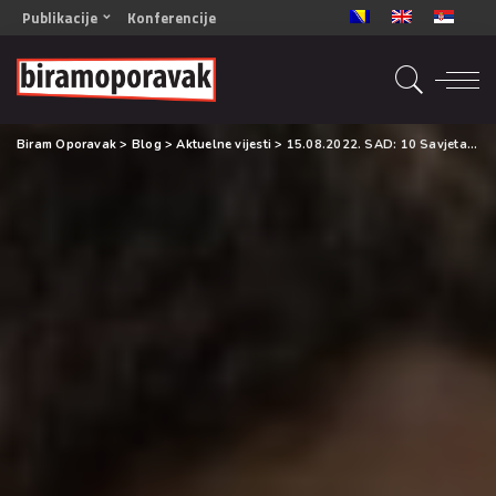
Publikacije
Konferencije
OPORAVAK- Naš zajednički cilj BiH/CG
OPORAVAK- Naš zajednički cilj SRB
RECOVERY- Our common goal ENG
Biram Oporavak
>
Blog
>
Aktuelne vijesti
>
15.08.2022. SAD: 10 Savjeta za razgovor o oporavku sa vašim roditeljima
OPORAVAK- Naš zajednički cilj 2
Mala knjiga vještina
Šta ne raditi
Radna sveska za oporavak