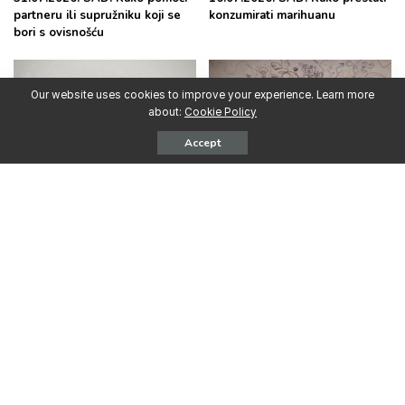
partneru ili supružniku koji se
konzumirati marihuanu
bori s ovisnošću
Our website uses cookies to improve your experience. Learn more
about:
Cookie Policy
Accept
30.06.2026. SAD: Kako postaviti
15.06.2026. SAD: Intenzivna
i održavati granice s osobom
upotreba psihoaktivnih
koja se bori s ovisnošću
supstanci u ranoj odrasloj dobi
predviđa probleme s
pamćenjem decenijama kasnije
Najpopularnije