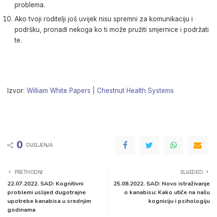
problema.
Ako tvoji roditelji još uvijek nisu spremni za komunikaciju i
podršku, pronađi nekoga ko ti može pružiti smjernice i podržati
te.
Izvor:
William White Papers | Chestnut Health Systems
0
DIJELJENJA
PRETHODNI
SLIJEDEĆI
22.07.2022. SAD: Kognitivni
25.08.2022. SAD: Novo istraživanje
problemi uslijed dugotrajne
o kanabisu: Kako utiče na našu
upotrebe kanabisa u srednjim
kogniciju i psihologiju
godinama