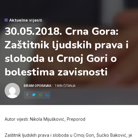
Aktuelne vijesti
30.05.2018. Crna Gora:
Zaštitnik ljudskih prava i
sloboda u Crnoj Gori o
bolestima zavisnosti
BIRAM OPORAVAK
1 MIN ČITANJA
POSTED
BY
Autor vijesti: Nikola Mijušković, Preporod
Zaštitnik ljudskih prava i sloboda u Crnoj Gori, Šućko Baković, je