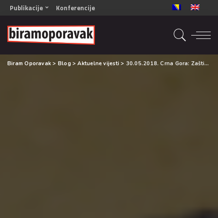
Publikacije
Konferencije
OPORAVAK- Naš zajednički cilj BiH/CG
OPORAVAK- Naš zajednički cilj SRB
RECOVERY- Our common goal ENG
Biram Oporavak
>
Blog
>
Aktuelne vijesti
>
30.05.2018. Crna Gora: Zaštitnik ljudskih prava i sloboda u Crnoj Gori o bolestima zavisnosti
OPORAVAK- Naš zajednički cilj 2
Mala knjiga vještina
Šta ne raditi
Radna sveska za oporavak