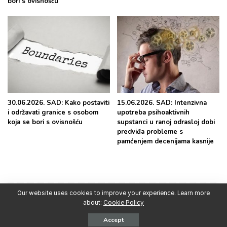
bori s ovisnošću
30.06.2026. SAD: Kako postaviti
15.06.2026. SAD: Intenzivna
i održavati granice s osobom
upotreba psihoaktivnih
koja se bori s ovisnošću
supstanci u ranoj odrasloj dobi
predviđa probleme s
pamćenjem decenijama kasnije
Our website uses cookies to improve your experience. Learn more
about:
Cookie Policy
Najpopularnije
Accept