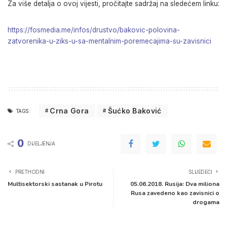
Za više detalja o ovoj vijesti, pročitajte sadržaj na sledećem linku:
https://fosmedia.me/infos/drustvo/bakovic-polovina-
zatvorenika-u-ziks-u-sa-mentalnim-poremecajima-su-zavisnici
Crna Gora
Šućko Baković
TAGS:
0
DIJELJENJA
PRETHODNI
SLIJEDEĆI
Multisektorski sastanak u Pirotu
05.06.2018. Rusija: Dva miliona
Rusa zavedeno kao zavisnici o
drogama