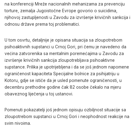
na konferenciji Mreže nacionalnih mehanizama za prevenciju
torture, zemalja Jugoistočne Evrope govorio o suicidima,
njihovoj zastupljenosti u Zavodu za izvršenje krivičnih sankcija i
odnosu države prema toj problematici.
U tom osvrtu, detaljnije je opisana situacija sa zloupotrebom
psihoaktivnih supstanci u Crnoj Gori, pri čemu je navedeno da
većina zatvorenika sa mentalnim poremećajima u Zavodu za
izvršenje krivičnih sankcija zloupotrebljava psihoaktivne
supstance. Prilika je upotrijebljena i da se još jednom napomene
ograničenost kapaciteta Specijalne bolnice za psihijatriju u
Kotoru, gdje se ističe da je usled pomenute ograničenosti, u
decembru prethodne godine čak 82 osobe čekalo na mjeru
obaveznog liječenja u toj ustanovi.
Pomenuti pokazatelji još jednom opisuju ozbiljnost situacije sa
zloupotrebom supstanci u Crnoj Gori i neophodnost reakcije na
svim nivoima.