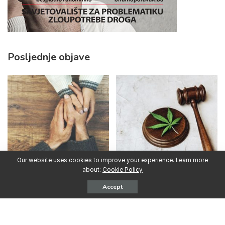
Posljednje objave
31.07.2026. SAD: Kako pomoći
16.07.2026. SAD: Kako prestati
Our website uses cookies to improve your experience. Learn more
partneru ili supružniku koji se
konzumirati marihuanu
about:
Cookie Policy
bori s ovisnošću
Accept