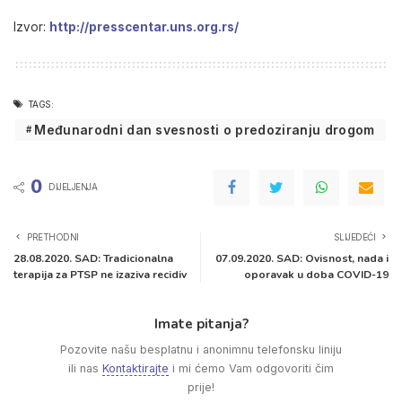
Izvor:
http://presscentar.uns.org.rs/
TAGS:
Međunarodni dan svesnosti o predoziranju drogom
0
DIJELJENJA
PRETHODNI
SLIJEDEĆI
28.08.2020. SAD: Tradicionalna
07.09.2020. SAD: Ovisnost, nada i
terapija za PTSP ne izaziva recidiv
oporavak u doba COVID-19
Imate pitanja?
Pozovite našu besplatnu i anonimnu telefonsku liniju
ili nas
Kontaktirajte
i mi ćemo Vam odgovoriti čim
prije!