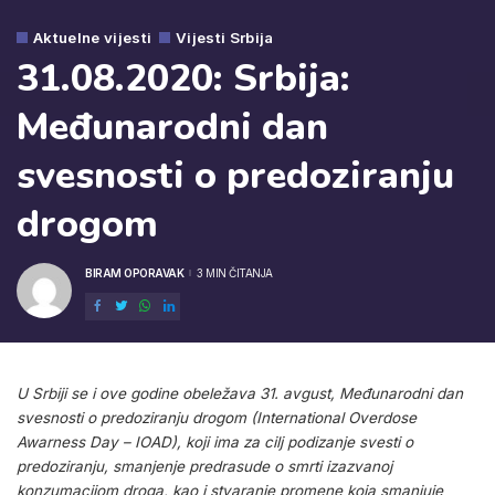
Aktuelne vijesti
Vijesti Srbija
31.08.2020: Srbija:
Međunarodni dan
svesnosti o predoziranju
drogom
BIRAM OPORAVAK
3 MIN ČITANJA
POSTED
BY
U Srbiji se i ove godine obeležava 31. avgust, Međunarodni dan
svesnosti o predoziranju drogom (International Overdose
Awarness Day – IOAD), koji ima za cilj podizanje svesti o
predoziranju, smanjenje predrasude o smrti izazvanoj
konzumacijom droga, kao i stvaranje promene koja smanjuje