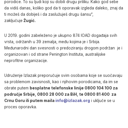
porodice. To su ljudi koji su dobili drugu priliku. Kako god sebe
da vidiš danas, koliko god da ti oporavak izgleda daleko, znaj da
ti možeš da dobiješ i da zaslužuješ drugu šansu“,
zaključuje
Žugić.
U 2019. godini zabeleženo je ukupno 874 IOAD događaja svih
vrsta, održanih u 39 zemalja, među kojima je i Srbija.
Меđunarodni dan svesnosti o predoziranju drogom podržan je i
organizovan i od strane Penington Instituta, australijske
neprofitne organizacije.
Udruženje Izlazak preporučuje svim osobama koje se suočavaju
sa problemom zavisnosti, kao i njihovim porodicama, da im se
obrate putem
besplatne telefonske linije 0800 104 100 za
područje Srbije, 0800 28 000 za BiH, te 0800 81 400 za
Crnu Goru ili putem maila
info@izlazak.org
i uključe se u
proces oporavka.