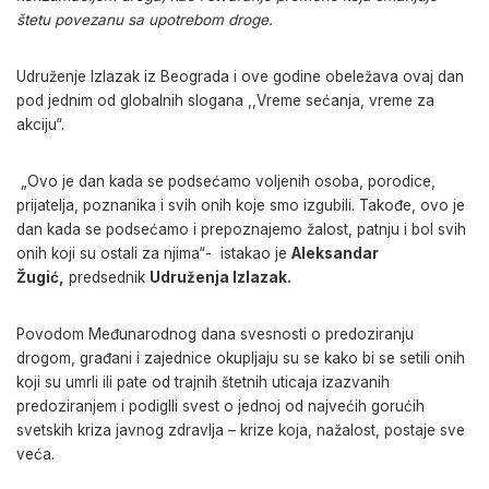
štetu povezanu sa upotrebom droge.
Udruženje Izlazak iz Beograda i ove godine obeležava ovaj dan
pod jednim od globalnih slogana ,,Vreme sećanja, vreme za
akciju“.
„Ovo je dan kada se podsećamo voljenih osoba, porodice,
prijatelja, poznanika i svih onih koje smo izgubili. Takođe, ovo je
dan kada se podsećamo i prepoznajemo žalost, patnju i bol svih
onih koji su ostali za njima“- istakao je
Aleksandar
Žugić,
predsednik
Udruženja Izlazak.
Povodom Međunarodnog dana svesnosti o predoziranju
drogom, građani i zajednice okupljaju su se kako bi se setili onih
koji su umrli ili pate od trajnih štetnih uticaja izazvanih
predoziranjem i podiglli svest o jednoj od najvećih gorućih
svetskih kriza javnog zdravlja – krize koja, nažalost, postaje sve
veća.