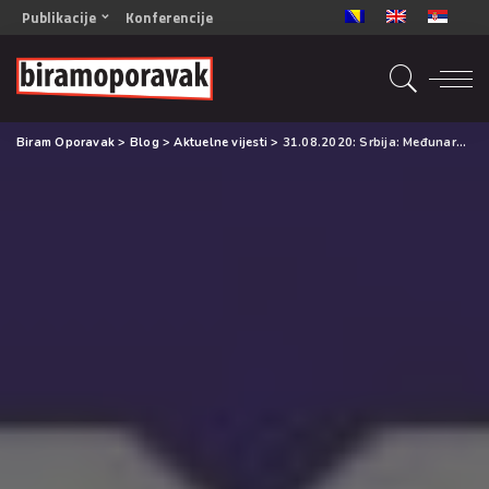
Publikacije
Konferencije
OPORAVAK- Naš zajednički cilj BiH/CG
OPORAVAK- Naš zajednički cilj SRB
RECOVERY- Our common goal ENG
Biram Oporavak
>
Blog
>
Aktuelne vijesti
>
31.08.2020: Srbija: Međunarodni dan svesnosti o predoziranju drogom
OPORAVAK- Naš zajednički cilj 2
Mala knjiga vještina
Šta ne raditi
Radna sveska za oporavak