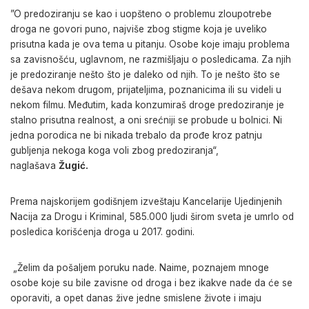
”O predoziranju se kao i uopšteno o problemu zloupotrebe
droga ne govori puno, najviše zbog stigme koja je uveliko
prisutna kada je ova tema u pitanju. Osobe koje imaju problema
sa zavisnošću, uglavnom, ne razmišljaju o posledicama. Za njih
je predoziranje nešto što je daleko od njih. To je nešto što se
dešava nekom drugom, prijateljima, poznanicima ili su videli u
nekom filmu. Međutim, kada konzumiraš droge predoziranje je
stalno prisutna realnost, a oni srećniji se probude u bolnici. Ni
jedna porodica ne bi nikada trebalo da prođe kroz patnju
gubljenja nekoga koga voli zbog predoziranja“,
naglašava
Žugić.
Prema najskorijem godišnjem izveštaju Kancelarije Ujedinjenih
Nacija za Drogu i Kriminal, 585.000 ljudi širom sveta je umrlo od
posledica korišćenja droga u 2017. godini.
„Želim da pošaljem poruku nade. Naime, poznajem mnoge
osobe koje su bile zavisne od droga i bez ikakve nade da će se
oporaviti, a opet danas žive jedne smislene živote i imaju