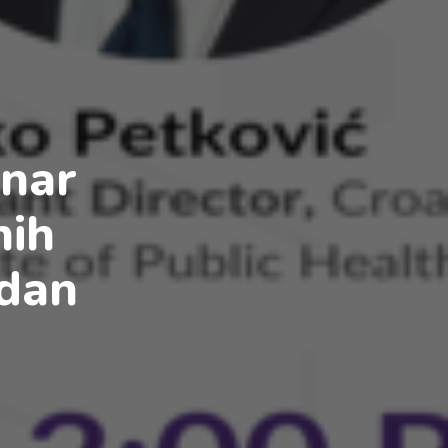
inar
nih
 dan