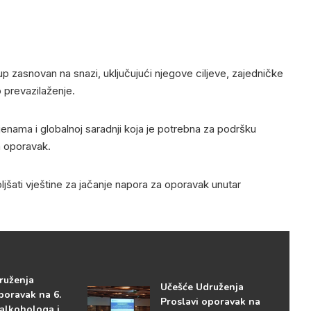
up zasnovan na snazi, uključujući njegove ciljeve, zajedničke
vo prevazilaženje.
enama i globalnoj saradnji koja je potrebna za podršku
a oporavak.
oljšati vještine za jačanje napora za oporavak unutar
ruženja
Učešće Udruženja
poravak na 6.
Proslavi oporavak na
 alkohologa i