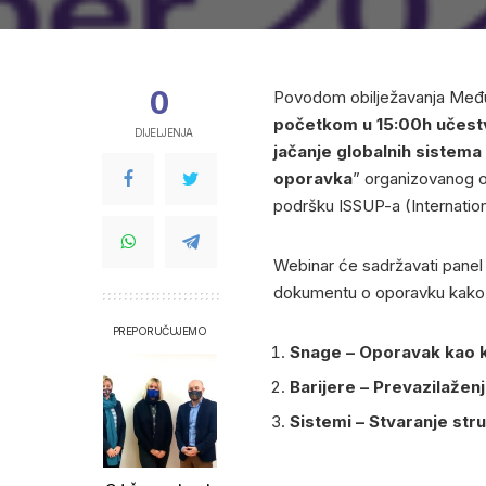
0
Povodom obilježavanja Međ
početkom u 15:00h učest
DIJELJENJA
jačanje globalnih sistem
oporavka
” organizovanog 
podršku ISSUP-a (Internatio
Webinar će sadržavati panel 
dokumentu o oporavku kako s
PREPORUČUJEMO
Snage – Oporavak kao 
Barijere – Prevazilaže
Sistemi – Stvaranje str