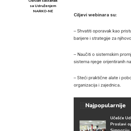
Održan sastanak
sa Udruženjem
NARKO-NE
Ciljevi webinara su:
– Shvatiti oporavak kao prist
barijere i strategije za njiho
– Naučiti o sistemskim promj
sistema njege orijentiranih n
– Steći praktične alate i pob
organizacija i zajednica.
Najpopularnije
Učešće Ud
Proslavi o
Simpoziju