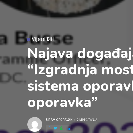
Vijesti BiH
Najava događaj
“Izgradnja most
sistema oporav
oporavka”
BIRAM OPORAVAK
2 MIN ČITANJA
POSTED
BY