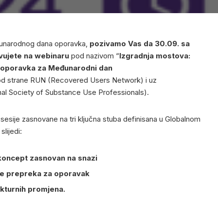
unarodnog dana oporavka,
pozivamo Vas da 30.09. sa
vujete na webinaru
pod nazivom “
Izgradnja mostova:
a oporavka za Međunarodni dan
od strane RUN (Recovered Users Network) i uz
nal Society of Substance Use Professionals).
sesije zasnovane na tri ključna stuba definisana u Globalnom
lijedi:
koncept zasnovan na snazi
nje prepreka za oporavak
ukturnih promjena.