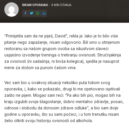
BIRAM OPORAVAK
8 MIN ČITANJA
POSTED
BY
“Primijetila sam da ne piješ, David”, rekla je. Iako je to bilo više
pitanje nego zapažanje, nisam odgovorio. Bili smo u otmjenom
restoranu sa našom grupom osoba sa iskustvom slaveći
uspješno izvođenje treninga o tretiranju ovisnosti. Stručnjakinja
za ovisnost (ni sadašnja, ni bivša kolegica), sjedila je nasuprot
mene za stolom sa punom čašom vina.
Već sam bio u ovakvoj situaciji nekoliko puta tokom svog
oporavka, i, kako se pokazalo, drugi bi me opetovano ispitivali
zašto ne pijem. Mogao sam reći: “Pa ako bih pio, mogao bih na
kraju izgubiti svoje blagostanje, dobro mentalno zdravlje, posao,
odnose i slobodu da donosim zdrave odluke”, a bio sam dvije
godine u oporavku, što su sami počeci, i u tom trenutku nisam
želio otkriti svoju historiju ovisnosti od alkohola.