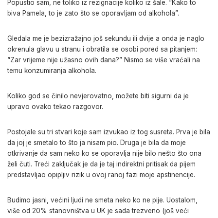
Popustio sam, ne toliko iz rezignacije koliko iz šale. “Kako to
biva Pamela, to je zato što se oporavljam od alkohola”.
Gledala me je bezizražajno još sekundu ili dvije a onda je naglo
okrenula glavu u stranu i obratila se osobi pored sa pitanjem:
“Zar vrijeme nije užasno ovih dana?” Nismo se više vraćali na
temu konzumiranja alkohola.
Koliko god se činilo nevjerovatno, možete biti sigurni da je
upravo ovako tekao razgovor.
Postojale su tri stvari koje sam izvukao iz tog susreta. Prva je bila
da joj je smetalo to što ja nisam pio. Druga je bila da moje
otkrivanje da sam neko ko se oporavlja nije bilo nešto što ona
želi čuti. Treći zaključak je da je taj indirektni pritisak da pijem
predstavljao opipljiv rizik u ovoj ranoj fazi moje apstinencije.
Budimo jasni, većini ljudi ne smeta neko ko ne pije. Uostalom,
više od 20% stanovništva u UK je sada trezveno (još veći