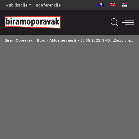
Publikacije
Konferencije
OPORAVAK- Naš zajednički cilj BiH/CG
OPORAVAK- Naš zajednički cilj SRB
RECOVERY- Our common goal ENG
Biram Oporavak
>
Blog
>
Aktuelne vijesti
>
05.05.2023. SAD: „Zašto ti ne piješ?“ Alkohol i reklamiranje
OPORAVAK- Naš zajednički cilj 2
Mala knjiga vještina
Šta ne raditi
Radna sveska za oporavak