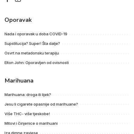
Oporavak
Nada i oporavak u doba COVID-19
Supstitucija? Super! Šta dalje?
Osvrt na metadonsku terapiju
Elton John: Oporavljen od ovisnosti
Marihuana
Marihuana: droga ili lijek?
Jesu li cigarete opasnije od marihuane?
Više THC- više tjeskobe!
Mitovi i činjenice o marihuani
Iza dimne zavjese