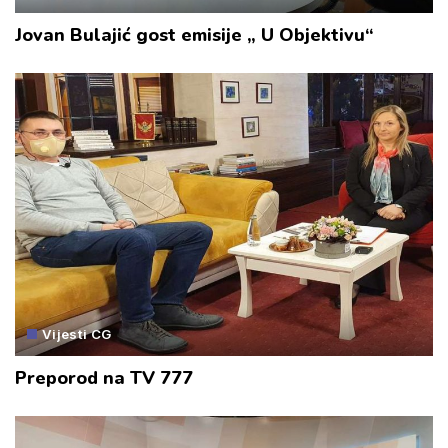
Jovan Bulajić gost emisije „ U Objektivu“
Vijesti CG
Preporod na TV 777