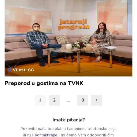
Vijesti CG
Preporod u gostima na TVNK
1
2
…
8
Imate pitanja?
Pozovite našu besplatnu i anonimnu telefonsku liniju
ili nas
Kontaktirajte
i mi ćemo Vam odgovoriti čim