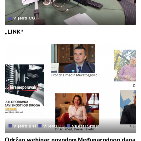
Vijesti CG
„LINK“
Vijesti BiH
Vijesti CG
Vijesti Srbija
Održan webinar povodom Međunarodnog dana