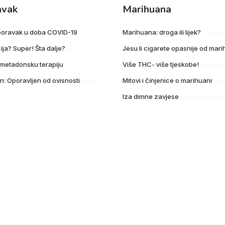
avak
Marihuana
poravak u doba COVID-19
Marihuana: droga ili lijek?
ija? Super! Šta dalje?
Jesu li cigarete opasnije od mar
 metadonsku terapiju
Više THC- više tjeskobe!
n: Oporavljen od ovisnosti
Mitovi i činjenice o marihuani
Iza dimne zavjese