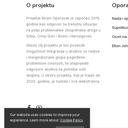
O projektu
Opor
Projekat Biram Oporavak je započeo 2015.
Nada i o
godine kao odgovor na trenutnu situaciju
Supstituc
na polju problematike zloupotrebe droga u
Srbiji, Crnoj Gori i Bosni i Hercegovini.
Osvrt na
Glavni cilj projekta je bio povećati
Elton Joh
mogućnost integracije u društvo za ranjive
i marginalizirane grupe pogođene
problemom ovisnosti, te unaprijediti
odgovore društva na potrebe ovih
skupina. U okviru projekta, koji je trajao do
2022. godine, je nastala i ova webstranica.
Our website uses cookies to improve your
experience. Learn more about:
Cookie Policy