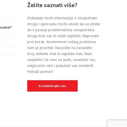
Želite saznati više?
Dobijanje novih informacija o zloupotrebi
30.06.2026. SAD: Kako
15.06.2026. SAD:
droga i oporavku može uticati da se pitate
postaviti i održavati
Intenzivna upotreba
ihuane?
da li postoji problematična zloupotreba
granice s osobom koja se
psihoaktivnih supstanci u
droga kod vas ili vaših najbližih. Napravite
bori s ovisnošću
ranoj odrasloj dobi
prvi korak. Anonimnost vašeg problema
predviđa probleme s
nam je prioritet. Nazovite na besplatni
pamćenjem decenijama
broj, kliknite chat ili napišite mail. Naši
kasnije
savjetnici će vam se javiti, saslušati vas,
odgovoriti vam i pokušati vas usmjeriti.
Potraži pomoć!
Kontaktirajte nas