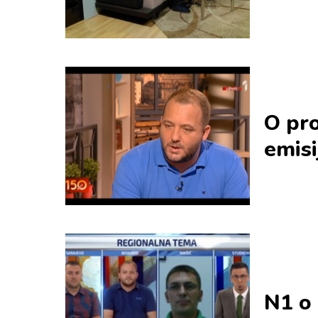
O pr
emisi
N1 o