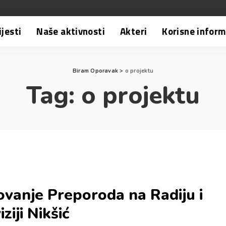
ijesti
Naše aktivnosti
Akteri
Korisne inform
Biram Oporavak
>
o projektu
Tag:
o projektu
vanje Preporoda na Radiju i
ziji Nikšić