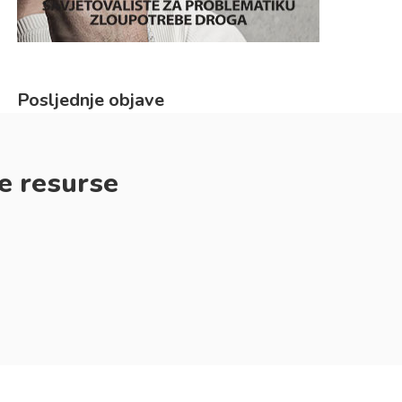
Posljednje objave
e resurse
31.07.2026. SAD: Kako
16.07.2026. SAD: Kako
pomoći partneru ili
prestati konzumirati
supružniku koji se bori s
marihuanu
ovisnošću