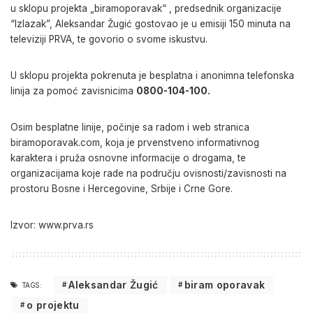
u sklopu projekta „biramoporavak“ , predsednik organizacije
“Izlazak”, Aleksandar Žugić gostovao je u emisiji 150 minuta na
televiziji PRVA, te govorio o svome iskustvu.
U sklopu projekta pokrenuta je besplatna i anonimna telefonska
linija za pomoć zavisnicima
0800-104-100.
Osim besplatne linije, počinje sa radom i web stranica
biramoporavak.com, koja je prvenstveno informativnog
karaktera i pruža osnovne informacije o drogama, te
organizacijama koje rade na području ovisnosti/zavisnosti na
prostoru Bosne i Hercegovine, Srbije i Crne Gore.
Izvor: www.prva.rs
Aleksandar Žugić
biram oporavak
TAGS:
o projektu