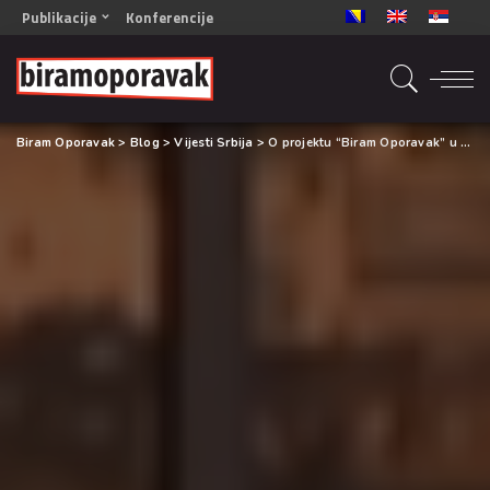
Publikacije
Konferencije
OPORAVAK- Naš zajednički cilj BiH/CG
OPORAVAK- Naš zajednički cilj SRB
RECOVERY- Our common goal ENG
Biram Oporavak
>
Blog
>
Vijesti Srbija
>
O projektu “Biram Oporavak” u emisiji 150 minuta
OPORAVAK- Naš zajednički cilj 2
Mala knjiga vještina
Šta ne raditi
Radna sveska za oporavak