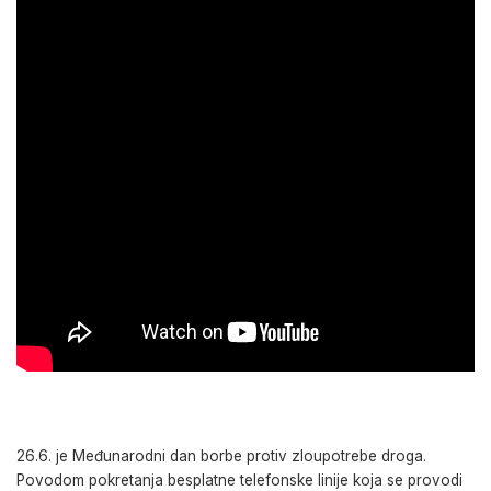
26.6. je Međunarodni dan borbe protiv zloupotrebe droga.
Povodom pokretanja besplatne telefonske linije koja se provodi