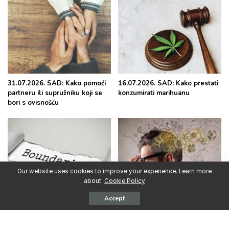
31.07.2026. SAD: Kako pomoći
16.07.2026. SAD: Kako prestati
partneru ili supružniku koji se
konzumirati marihuanu
bori s ovisnošću
Our website uses cookies to improve your experience. Learn more
about:
Cookie Policy
Accept
30.06.2026. SAD: Kako postaviti
15.06.2026. SAD: Intenzivna
i održavati granice s osobom
upotreba psihoaktivnih
koja se bori s ovisnošću
supstanci u ranoj odrasloj dobi