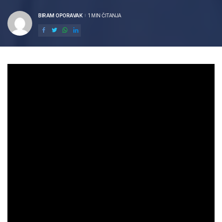
BIRAM OPORAVAK
1 MIN ČITANJA
POSTED
BY