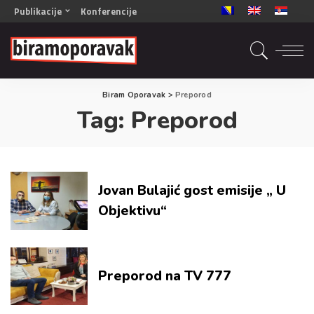
Publikacije
Konferencije
OPORAVAK- Naš zajednički cilj BiH/CG
OPORAVAK- Naš zajednički cilj SRB
RECOVERY- Our common goal ENG
Biram Oporavak
>
Preporod
OPORAVAK- Naš zajednički cilj 2
Tag:
Preporod
Mala knjiga vještina
Šta ne raditi
Radna sveska za oporavak
Jovan Bulajić gost emisije „ U
Objektivu“
Preporod na TV 777