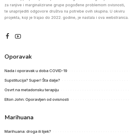
za ranjive i marginalizirane grupe pogođene problemom ovisnosti,
te unaprijediti odgovore društva na potrebe ovih skupina. U okviru
projekta, koji je trajao do 2022. godine, je nastala i ova webstranica.
Oporavak
Nada i oporavak u doba COVID-19
Supstitucija? Super! Šta dalje?
Osvrt na metadonsku terapiju
Elton John: Oporavljen od ovisnosti
Marihuana
Marihuana: droga ili lijek?