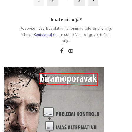
1
2
…
5
Imate pitanja?
Pozovite našu besplatnu i anonimnu telefonsku liniju
ili nas
Kontaktirajte
i mi ćemo Vam odgovoriti čim
prije!