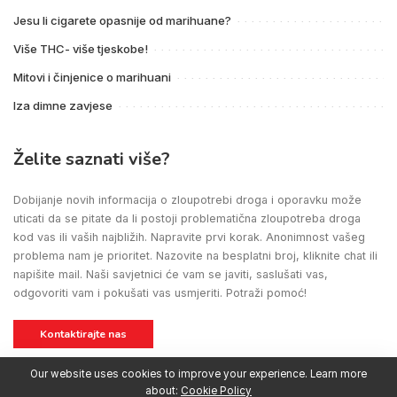
Jesu li cigarete opasnije od marihuane?
Više THC- više tjeskobe!
Mitovi i činjenice o marihuani
Iza dimne zavjese
Želite saznati više?
Dobijanje novih informacija o zloupotrebi droga i oporavku može
uticati da se pitate da li postoji problematična zloupotreba droga
kod vas ili vaših najbližih. Napravite prvi korak. Anonimnost vašeg
problema nam je prioritet. Nazovite na besplatni broj, kliknite chat ili
napišite mail. Naši savjetnici će vam se javiti, saslušati vas,
odgovoriti vam i pokušati vas usmjeriti. Potraži pomoć!
Kontaktirajte nas
Our website uses cookies to improve your experience. Learn more
about:
Cookie Policy