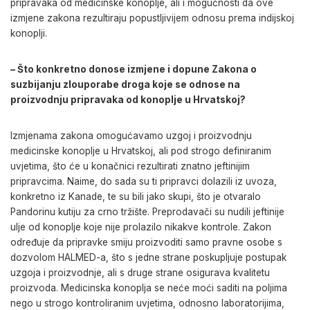
pripravaka od medicinske konoplje, ali i mogućnosti da ove
izmjene zakona rezultiraju popustljivijem odnosu prema indijskoj
konoplji.
– Što konkretno donose izmjene i dopune Zakona o
suzbijanju zlouporabe droga koje se odnose na
proizvodnju pripravaka od konoplje u Hrvatskoj?
Izmjenama zakona omogućavamo uzgoj i proizvodnju
medicinske konoplje u Hrvatskoj, ali pod strogo definiranim
uvjetima, što će u konačnici rezultirati znatno jeftinijim
pripravcima. Naime, do sada su ti pripravci dolazili iz uvoza,
konkretno iz Kanade, te su bili jako skupi, što je otvaralo
Pandorinu kutiju za crno tržište. Preprodavači su nudili jeftinije
ulje od konoplje koje nije prolazilo nikakve kontrole. Zakon
određuje da pripravke smiju proizvoditi samo pravne osobe s
dozvolom HALMED-a, što s jedne strane poskupljuje postupak
uzgoja i proizvodnje, ali s druge strane osigurava kvalitetu
proizvoda. Medicinska konoplja se neće moći saditi na poljima
nego u strogo kontroliranim uvjetima, odnosno laboratorijima,