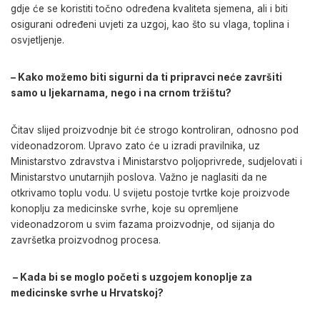
gdje će se koristiti točno određena kvaliteta sjemena, ali i biti
osigurani određeni uvjeti za uzgoj, kao što su vlaga, toplina i
osvjetljenje.
– Kako možemo biti sigurni da ti pripravci neće završiti
samo u ljekarnama, nego i na crnom tržištu?
Čitav slijed proizvodnje bit će strogo kontroliran, odnosno pod
videonadzorom. Upravo zato će u izradi pravilnika, uz
Ministarstvo zdravstva i Ministarstvo poljoprivrede, sudjelovati i
Ministarstvo unutarnjih poslova. Važno je naglasiti da ne
otkrivamo toplu vodu. U svijetu postoje tvrtke koje proizvode
konoplju za medicinske svrhe, koje su opremljene
videonadzorom u svim fazama proizvodnje, od sijanja do
završetka proizvodnog procesa.
– Kada bi se moglo početi s uzgojem konoplje za
medicinske svrhe u Hrvatskoj?