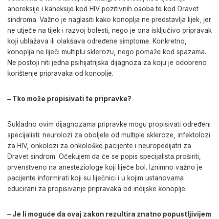
anoreksije i kaheksije kod HIV pozitivnih osoba te kod Dravet
sindroma. Važno je naglasiti kako konoplja ne predstavlja lijek, jer
ne utječe na tijek i razvoj bolesti, nego je ona isključivo pripravak
koji ublažava ili olakšava određene simptome. Konkretno,
konoplja ne liječi multiplu sklerozu, nego pomaže kod spazama.
Ne postoji niti jedna psihijatrijska dijagnoza za koju je odobreno
korištenje pripravaka od konoplje.
– Tko može propisivati te pripravke?
Sukladno ovim dijagnozama pripravke mogu propisivati određeni
specijalisti: neurolozi za oboljele od multiple skleroze, infektolozi
za HIV, onkolozi za onkološke pacijente i neuropedijatri za
Dravet sindrom. Očekujem da će se popis specijalista proširiti,
prvenstveno na anesteziologe koji liječe bol. Iznimno važno je
pacijente informirati koji su liječnici i u kojim ustanovama
educirani za propisivanje pripravaka od indijske konoplje.
– Je li moguće da ovaj zakon rezultira znatno popustljivijem