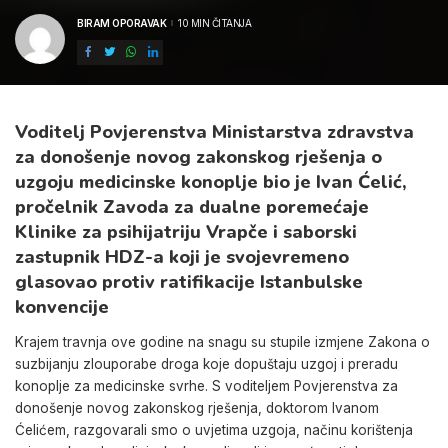
BIRAM OPORAVAK
10 MIN ČITANJA
POSTED
BY
Voditelj Povjerenstva Ministarstva zdravstva
za donošenje novog zakonskog rješenja o
uzgoju medicinske konoplje bio je Ivan Ćelić,
pročelnik Zavoda za dualne poremećaje
Klinike za psihijatriju Vrapče i saborski
zastupnik HDZ-a koji je svojevremeno
glasovao protiv ratifikacije Istanbulske
konvencije
Krajem travnja ove godine na snagu su stupile izmjene Zakona o
suzbijanju zlouporabe droga koje dopuštaju uzgoj i preradu
konoplje za medicinske svrhe. S voditeljem Povjerenstva za
donošenje novog zakonskog rješenja, doktorom Ivanom
Ćelićem, razgovarali smo o uvjetima uzgoja, načinu korištenja