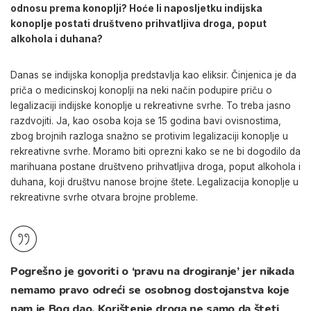
odnosu prema konoplji? Hoće li naposljetku indijska
konoplje postati društveno prihvatljiva droga, poput
alkohola i duhana?
Danas se indijska konoplja predstavlja kao eliksir. Činjenica je da
priča o medicinskoj konoplji na neki način podupire priču o
legalizaciji indijske konoplje u rekreativne svrhe. To treba jasno
razdvojiti. Ja, kao osoba koja se 15 godina bavi ovisnostima,
zbog brojnih razloga snažno se protivim legalizaciji konoplje u
rekreativne svrhe. Moramo biti oprezni kako se ne bi dogodilo da
marihuana postane društveno prihvatljiva droga, poput alkohola i
duhana, koji društvu nanose brojne štete. Legalizacija konoplje u
rekreativne svrhe otvara brojne probleme.
Pogrešno je govoriti o ‘pravu na drogiranje’ jer nikada
nemamo pravo odreći se osobnog dostojanstva koje
nam je Bog dao. Korištenje droga ne samo da šteti