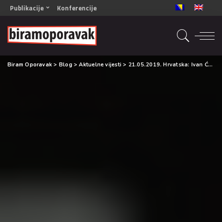
Publikacije
Konferencije
OPORAVAK- Naš zajednički cilj BiH/CG
OPORAVAK- Naš zajednički cilj SRB
RECOVERY- Our common goal ENG
Biram Oporavak
>
Blog
>
Aktuelne vijesti
>
21.05.2019. Hrvatska: Ivan Ćelić o uzgoju medicinske konoplje: ‘Marihuana ne smije biti društveno prihvatljiva droga’
OPORAVAK- Naš zajednički cilj 2
Mala knjiga vještina
Šta ne raditi
Radna sveska za oporavak