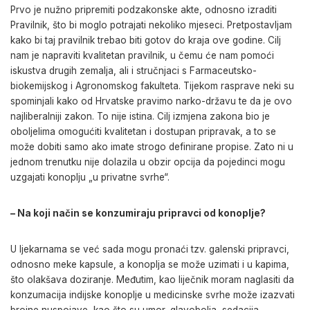
Prvo je nužno pripremiti podzakonske akte, odnosno izraditi
Pravilnik, što bi moglo potrajati nekoliko mjeseci. Pretpostavljam
kako bi taj pravilnik trebao biti gotov do kraja ove godine. Cilj
nam je napraviti kvalitetan pravilnik, u čemu će nam pomoći
iskustva drugih zemalja, ali i stručnjaci s Farmaceutsko-
biokemijskog i Agronomskog fakulteta. Tijekom rasprave neki su
spominjali kako od Hrvatske pravimo narko-državu te da je ovo
najliberalniji zakon. To nije istina. Cilj izmjena zakona bio je
oboljelima omogućiti kvalitetan i dostupan pripravak, a to se
može dobiti samo ako imate strogo definirane propise. Zato ni u
jednom trenutku nije dolazila u obzir opcija da pojedinci mogu
uzgajati konoplju „u privatne svrhe“.
– Na koji način se konzumiraju pripravci od konoplje?
U ljekarnama se već sada mogu pronaći tzv. galenski pripravci,
odnosno meke kapsule, a konoplja se može uzimati i u kapima,
što olakšava doziranje. Međutim, kao liječnik moram naglasiti da
konzumacija indijske konoplje u medicinske svrhe može izazvati