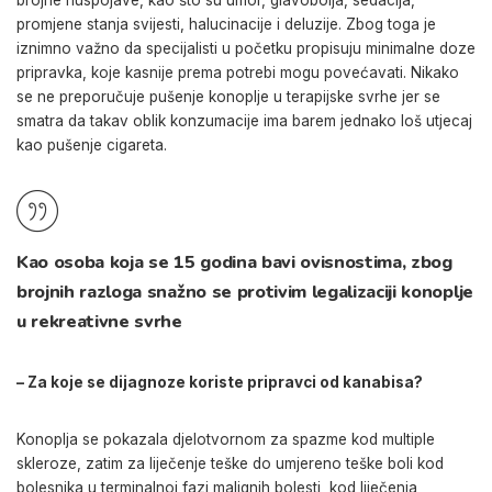
brojne nuspojave, kao što su umor, glavobolja, sedacija,
promjene stanja svijesti, halucinacije i deluzije. Zbog toga je
iznimno važno da specijalisti u početku propisuju minimalne doze
pripravka, koje kasnije prema potrebi mogu povećavati. Nikako
se ne preporučuje pušenje konoplje u terapijske svrhe jer se
smatra da takav oblik konzumacije ima barem jednako loš utjecaj
kao pušenje cigareta.
Kao osoba koja se 15 godina bavi ovisnostima, zbog
brojnih razloga snažno se protivim legalizaciji konoplje
u rekreativne svrhe
– Za koje se dijagnoze koriste pripravci od kanabisa?
Konoplja se pokazala djelotvornom za spazme kod multiple
skleroze, zatim za liječenje teške do umjereno teške boli kod
bolesnika u terminalnoj fazi malignih bolesti, kod liječenja