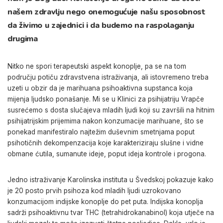
našem zdravlju nego onemogućuje našu sposobnost
da živimo u zajednici i da budemo na raspolaganju
drugima
Nitko ne spori terapeutski aspekt konoplje, pa se na tom
području potiču zdravstvena istraživanja, ali istovremeno treba
uzeti u obzir da je marihuana psihoaktivna supstanca koja
mijenja ljudsko ponašanje. Mi se u Klinici za psihijatriju Vrapče
susrećemo s dosta slučajeva mladih ljudi koji su završili na hitnim
psihijatrijskim prijemima nakon konzumacije marihuane, što se
ponekad manifestiralo najtežim duševnim smetnjama poput
psihotičnih dekompenzacija koje karakteriziraju slušne i vidne
obmane ćutila, sumanute ideje, poput ideja kontrole i progona.
Jedno istraživanje Karolinska instituta u Švedskoj pokazuje kako
je 20 posto prvih psihoza kod mladih ljudi uzrokovano
konzumacijom indijske konoplje do pet puta. Indijska konoplja
sadrži psihoaktivnu tvar THC (tetrahidrokanabinol) koja utječe na