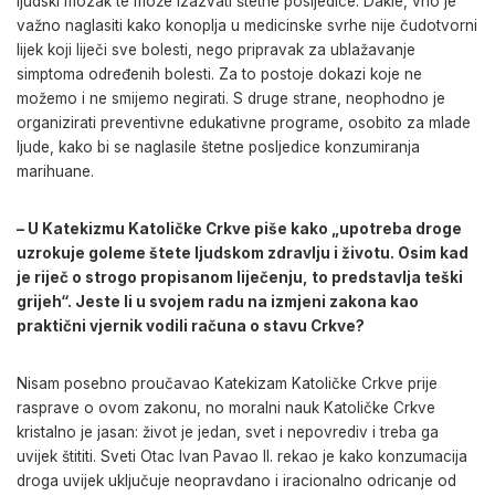
ljudski mozak te može izazvati štetne posljedice. Dakle, vrlo je
važno naglasiti kako konoplja u medicinske svrhe nije čudotvorni
lijek koji liječi sve bolesti, nego pripravak za ublažavanje
simptoma određenih bolesti. Za to postoje dokazi koje ne
možemo i ne smijemo negirati. S druge strane, neophodno je
organizirati preventivne edukativne programe, osobito za mlade
ljude, kako bi se naglasile štetne posljedice konzumiranja
marihuane.
– U Katekizmu Katoličke Crkve piše kako „upotreba droge
uzrokuje goleme štete ljudskom zdravlju i životu. Osim kad
je riječ o strogo propisanom liječenju, to predstavlja teški
grijeh“. Jeste li u svojem radu na izmjeni zakona kao
praktični vjernik vodili računa o stavu Crkve?
Nisam posebno proučavao Katekizam Katoličke Crkve prije
rasprave o ovom zakonu, no moralni nauk Katoličke Crkve
kristalno je jasan: život je jedan, svet i nepovrediv i treba ga
uvijek štititi. Sveti Otac Ivan Pavao II. rekao je kako konzumacija
droga uvijek uključuje neopravdano i iracionalno odricanje od