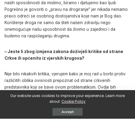
naših sposobnosti da mislimo, biramo i djelujemo kao ljudi.
Pogrešno je govoriti o „pravu na drogiranje“ jer nikada nemamo
pravo odreći se osobnog dostojanstva koje nam je Bog dao.
Korištenje droga ne samo da šteti našem zdravlju nego
onemogućuje našu sposobnost da živimo u zajednici i da
budemo na raspolaganju drugima.
– Jeste li zbog izmjena zakona doživjeli kritike od strane
Crkve ili općenito iz vjerskih krugova?
Nije bilo nikakvih kritika, vjerujem kako je moj rad u borbi protiv
različitih oblika ovisnosti prepoznat od strane crkvenih
predstavnika koji se bave ovom problematikom. Ovdje bih
istaknuo veliku ulogu terapijskih zajednica vezanih uz Katoličku
Our website uses cookies to improve your experience. Learn more
Crkvu koje daju značajan obol u procesu liječenja i rehabilitacije
about:
Cookie Policy
ovisnika. Papa Franjo je rekao da su ovisnosti o drogama
Accept
‘otvorena rana našeg društva čije su žrtve svoju slobodu
zamijenile ropstvom’.