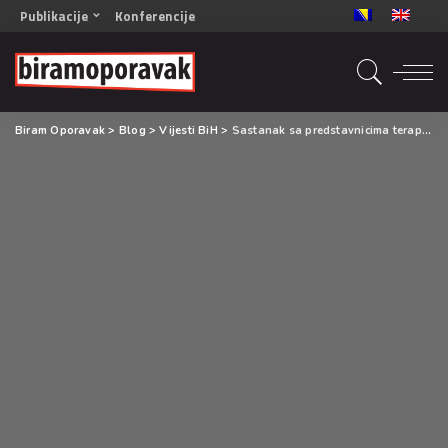
Publikacije
Konferencije
OPORAVAK- Naš zajednički cilj BiH/CG
OPORAVAK- Naš zajednički cilj SRB
RECOVERY- Our common goal ENG
Biram Oporavak
>
Blog
>
Vijesti BiH
>
Sastanak sa predstavnicima terapijskih zajednica i udruženja
OPORAVAK- Naš zajednički cilj 2
Mala knjiga vještina
Šta ne raditi
Radna sveska za oporavak