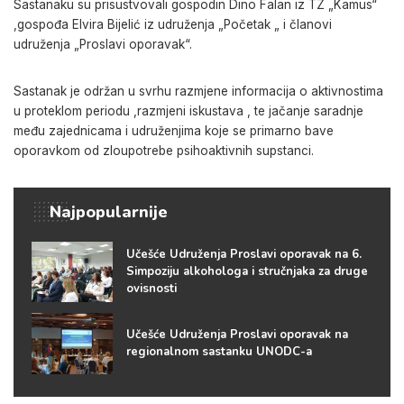
Sastanaku su prisustvovali gospodin Dino Falan iz TZ „Kamus“
,gospođa Elvira Bijelić iz udruženja „Početak „ i članovi
udruženja „Proslavi oporavak“.
Sastanak je održan u svrhu razmjene informacija o aktivnostima
u proteklom periodu ,razmjeni iskustava , te jačanje saradnje
među zajednicama i udruženjima koje se primarno bave
oporavkom od zloupotrebe psihoaktivnih supstanci.
Najpopularnije
Učešće Udruženja Proslavi oporavak na 6.
Simpoziju alkohologa i stručnjaka za druge
ovisnosti
Učešće Udruženja Proslavi oporavak na
regionalnom sastanku UNODC-a