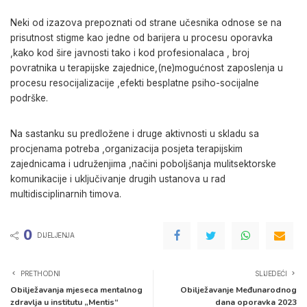
Neki od izazova prepoznati od strane učesnika odnose se na
prisutnost stigme kao jedne od barijera u procesu oporavka
,kako kod šire javnosti tako i kod profesionalaca , broj
povratnika u terapijske zajednice,(ne)mogućnost zaposlenja u
procesu resocijalizacije ,efekti besplatne psiho-socijalne
podrške.
Na sastanku su predložene i druge aktivnosti u skladu sa
procjenama potreba ,organizacija posjeta terapijskim
zajednicama i udruženjima ,načini poboljšanja mulitsektorske
komunikacije i uključivanje drugih ustanova u rad
multidisciplinarnih timova.
0
DIJELJENJA
PRETHODNI
SLIJEDEĆI
Obilježavanja mjeseca mentalnog
Obilježavanje Međunarodnog
zdravlja u institutu „Mentis“
dana oporavka 2023