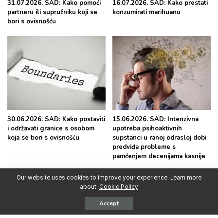
31.07.2026. SAD: Kako pomoći
16.07.2026. SAD: Kako prestati
partneru ili supružniku koji se
konzumirati marihuanu
bori s ovisnošću
30.06.2026. SAD: Kako postaviti
15.06.2026. SAD: Intenzivna
i održavati granice s osobom
upotreba psihoaktivnih
koja se bori s ovisnošću
supstanci u ranoj odrasloj dobi
predviđa probleme s
pamćenjem decenijama kasnije
Our website uses cookies to improve your experience. Learn more
about:
Cookie Policy
Accept
Najpopularnije